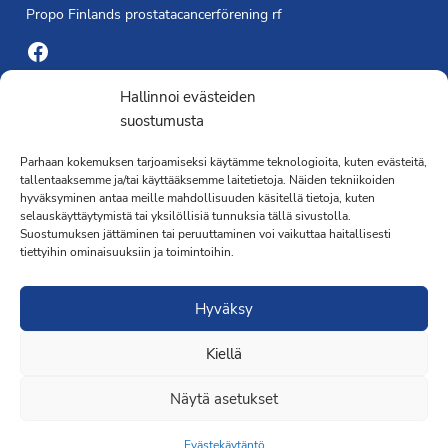
Propo Finlands prostatacancerförening rf
Facebook
Yhdistyksen toimisto
Hallinnoi evästeiden
suostumusta
Laivapojankatu 3 C, 00180 Helsinki
Parhaan kokemuksen tarjoamiseksi käytämme teknologioita, kuten evästeitä,
toimisto@propo.fi
tallentaaksemme ja/tai käyttääksemme laitetietoja. Näiden tekniikoiden
Saavutettavuusseloste »
hyväksyminen antaa meille mahdollisuuden käsitellä tietoja, kuten
Toiminnanjohtaja
selauskäyttäytymistä tai yksilöllisiä tunnuksia tällä sivustolla.
Suostumuksen jättäminen tai peruuttaminen voi vaikuttaa haitallisesti
tiettyihin ominaisuuksiin ja toimintoihin.
Kimmo Järvinen
Terveydenhoitaja
Hyväksy
041 501 4176
Kiellä
Näytä asetukset
Evästekäytäntö