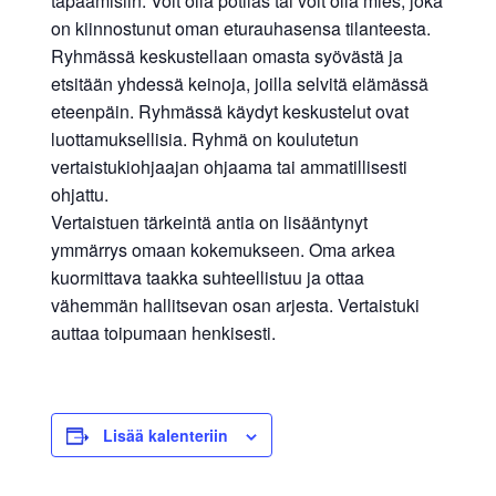
tapaamisiin. Voit olla potilas tai voit olla mies, joka
on kiinnostunut oman eturauhasensa tilanteesta.
Ryhmässä keskustellaan omasta syövästä ja
etsitään yhdessä keinoja, joilla selvitä elämässä
eteenpäin. Ryhmässä käydyt keskustelut ovat
luottamuksellisia. Ryhmä on koulutetun
vertaistukiohjaajan ohjaama tai ammatillisesti
ohjattu.
Vertaistuen tärkeintä antia on lisääntynyt
ymmärrys omaan kokemukseen. Oma arkea
kuormittava taakka suhteellistuu ja ottaa
vähemmän hallitsevan osan arjesta. Vertaistuki
auttaa toipumaan henkisesti.
Lisää kalenteriin