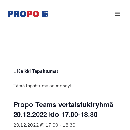
Hyppää
Hyppää
pääsisältöön
alatunnisteeseen
Yhdistys
Propo
on
/
valtakunnallinen
Suomen
potilasjärjestö,
eturauhassyöpäyhdistys
joka
on
Ry
« Kaikki Tapahtumat
perustettu
vuonna
Tämä tapahtuma on mennyt.
1997.
Yhdistys
Propo Teams vertaistukiryhmä
on
20.12.2022 klo 17.00-18.30
Suomen
Syöpäyhdistyksen
20.12.2022 @ 17:00
-
18:30
jäsenjärjestö.