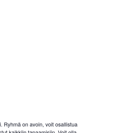
 Ryhmä on avoin, voit osallistua
ut kaikkiin tapaamisiin. Voit olla