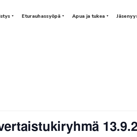
stys
Eturauhassyöpä
Apua ja tukea
Jäsenyy
s
ertaistukiryhmä 13.9.2