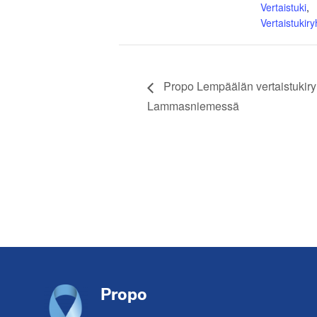
Vertaistuki
,
Vertaistukir
Propo Lempäälän vertaistukiry
Lammasniemessä
Footer
Propo