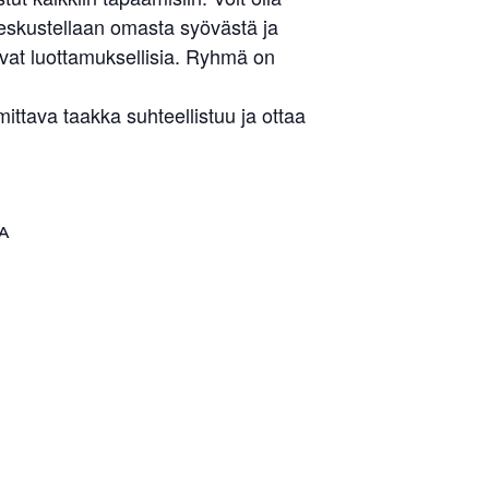
keskustellaan omasta syövästä ja
ovat luottamuksellisia. Ryhmä on
tava taakka suhteellistuu ja ottaa
A
Liity jäseneksi