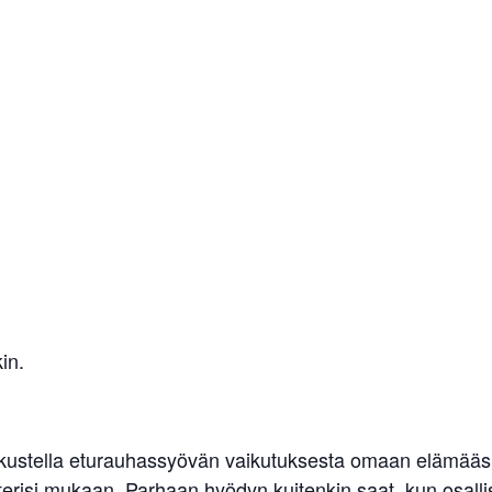
in.
skustella eturauhassyövän vaikutuksesta omaan elämääsi.
erisi mukaan. Parhaan hyödyn kuitenkin saat, kun osallist