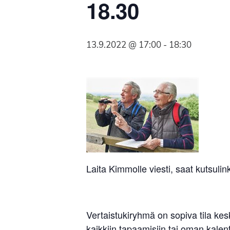
18.30
Syöpäyhdistyksen
jäsenjärjestö.
13.9.2022 @ 17:00
-
18:30
Laita Kimmolle viesti, saat kutsulink
Vertaistukiryhmä on sopiva tila ke
kaikkiin tapaamisiin tai oman kalent