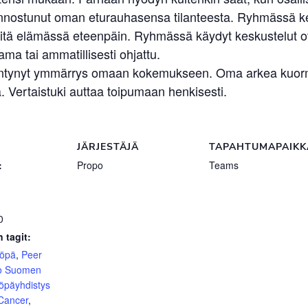
n kiinnostunut oman eturauhasensa tilanteesta. Ryhmässä 
elvitä elämässä eteenpäin. Ryhmässä käydyt keskustelut 
ma tai ammatillisesti ohjattu.
sääntynyt ymmärrys omaan kokemukseen. Oma arkea kuormit
 Vertaistuki auttaa toipumaan henkisesti.
JÄRJESTÄJÄ
TAPAHTUMAPAIKK
:
Propo
Teams
0
 tagit:
yöpä
,
Peer
o Suomen
öpäyhdistys
 Cancer
,