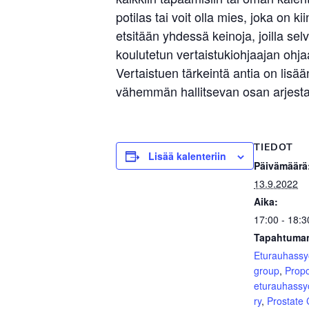
potilas tai voit olla mies, joka o
etsitään yhdessä keinoja, joilla s
koulutetun vertaistukiohjaajan ohjaa
Vertaistuen tärkeintä antia on li
vähemmän hallitsevan osan arjesta.
TIEDOT
Lisää kalenteriin
Päivämäärä
13.9.2022
Aika:
17:00 - 18:3
Tapahtuman
Eturauhass
group
,
Prop
eturauhassy
ry
,
Prostate