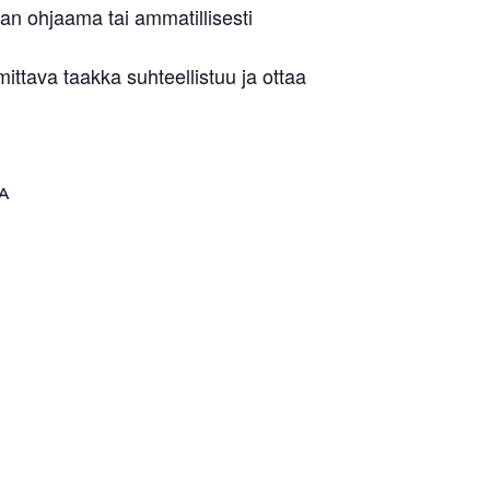
an ohjaama tai ammatillisesti
tava taakka suhteellistuu ja ottaa
A