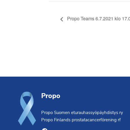
Propo Teams 6.7.2021 klo 17.
Footer
Propo
Propo Suomen eturauhassyöpäyhdistys ry
Propo Finlands prostatacancerförening rf