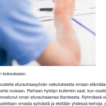
kin kokoukseen.
skustella eturauhassyövän vaikutuksesta omaan elämääsi.
erisi mukaan. Parhaan hyödyn kuitenkin saat, kun osallist
kiinnostunut oman eturauhasensa tilanteesta. Ryhmässä on s
ellaan omasta syövästä ja etsitään yhdessä keinoja, jo