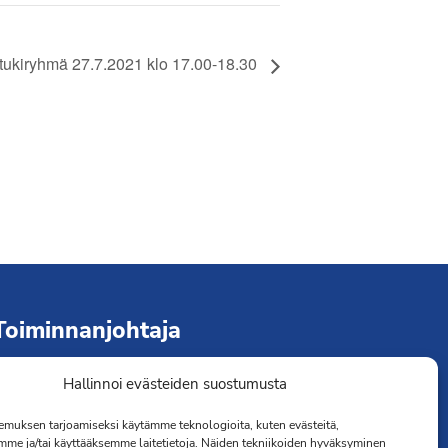
tukiryhmä 27.7.2021 klo 17.00-18.30
Toiminnanjohtaja
Hallinnoi evästeiden suostumusta
immo Järvinen
erveydenhoitaja
muksen tarjoamiseksi käytämme teknologioita, kuten evästeitä,
041 501 4176
mme ja/tai käyttääksemme laitetietoja. Näiden tekniikoiden hyväksyminen