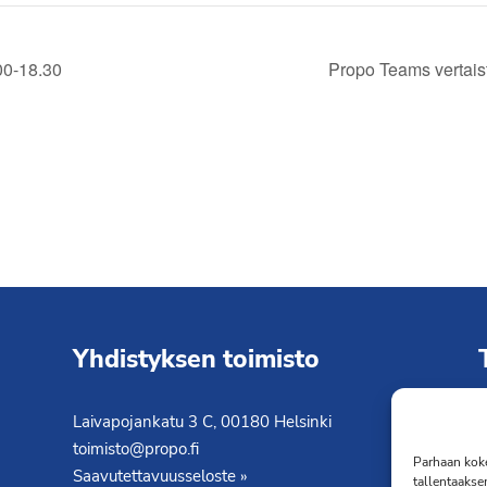
00-18.30
Propo Teams vertais
Yhdistyksen toimisto
Laivapojankatu 3 C, 00180 Helsinki
K
toimisto@propo.fi
T
Parhaan koke
Saavutettavuusseloste »
tallentaakse