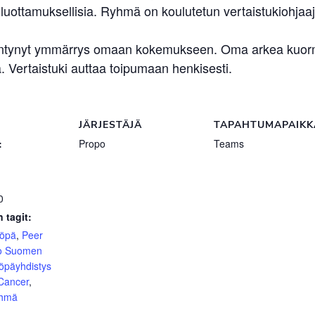
uottamuksellisia. Ryhmä on koulutetun vertaistukiohjaaj
sääntynyt ymmärrys omaan kokemukseen. Oma arkea kuormit
 Vertaistuki auttaa toipumaan henkisesti.
JÄRJESTÄJÄ
TAPAHTUMAPAIKK
:
Propo
Teams
0
 tagit:
yöpä
,
Peer
o Suomen
öpäyhdistys
 Cancer
,
yhmä