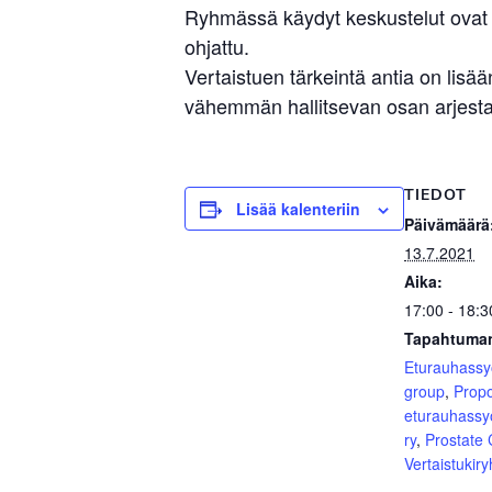
Ryhmässä käydyt keskustelut ovat l
ohjattu.
Vertaistuen tärkeintä antia on li
vähemmän hallitsevan osan arjesta.
TIEDOT
Lisää kalenteriin
Päivämäärä
13.7.2021
Aika:
17:00 - 18:3
Tapahtuman
Eturauhass
group
,
Prop
eturauhassy
ry
,
Prostate
Vertaistukir