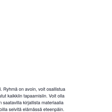
Liity jäseneksi
 Ryhmä on avoin, voit osallistua
ut kaikkiin tapaamisiin. Voit olla
aatavilla kirjallista materiaalia
illa selvitä elämässä eteenpäin.