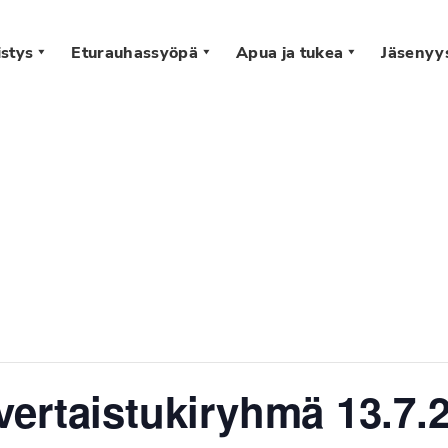
stys
Eturauhassyöpä
Apua ja tukea
Jäsenyy
s
ertaistukiryhmä 13.7.2