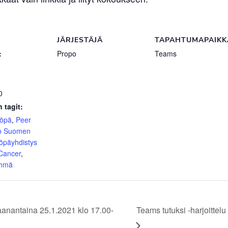
JÄRJESTÄJÄ
TAPAHTUMAPAIKK
:
Propo
Teams
0
 tagit:
yöpä
,
Peer
o Suomen
öpäyhdistys
 Cancer
,
yhmä
anantaina 25.1.2021 klo 17.00-
Teams tutuksi -harjoittel