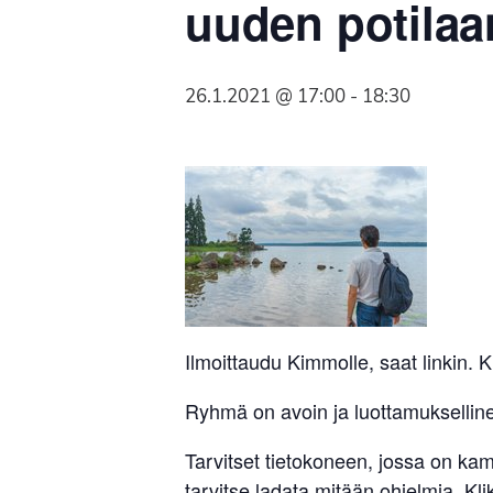
uuden potilaa
Syöpäyhdistyksen
jäsenjärjestö.
26.1.2021 @ 17:00
-
18:30
Ilmoittaudu Kimmolle, saat linkin.
Ryhmä on avoin ja luottamuksellin
Tarvitset tietokoneen, jossa on ka
tarvitse ladata mitään ohjelmia. Klik