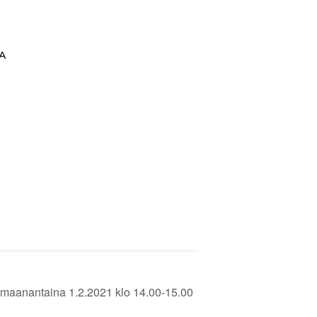
A
Liity jäseneksi
u maanantaina 1.2.2021 klo 14.00-15.00