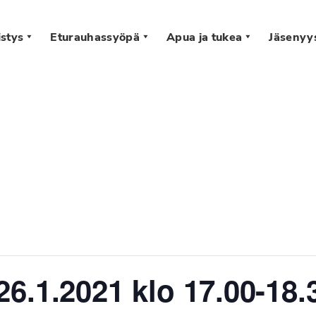
stys
Eturauhassyöpä
Apua ja tukea
Jäsenyy
s
6.1.2021 klo 17.00-18