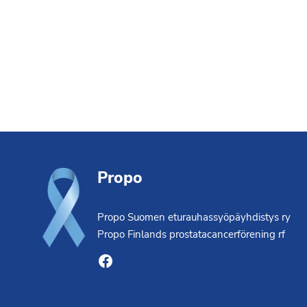
Footer
Propo
Propo Suomen eturauhassyöpäyhdistys ry
Propo Finlands prostatacancerförening rf
Facebook