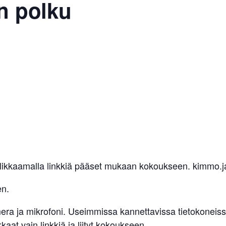
n polku
 Klikkaamalla linkkiä pääset mukaan kokoukseen. kimmo.
en.
mera ja mikrofoni. Useimmissa kannettavissa tietokoneiss
kaat vain linkkiä ja liityt kokoukseen.