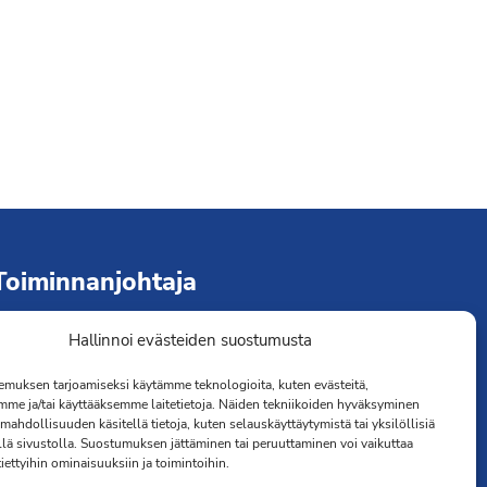
Toiminnanjohtaja
Hallinnoi evästeiden suostumusta
immo Järvinen
erveydenhoitaja
muksen tarjoamiseksi käytämme teknologioita, kuten evästeitä,
041 501 4176
mme ja/tai käyttääksemme laitetietoja. Näiden tekniikoiden hyväksyminen
mahdollisuuden käsitellä tietoja, kuten selauskäyttäytymistä tai yksilöllisiä
llä sivustolla. Suostumuksen jättäminen tai peruuttaminen voi vaikuttaa
 tiettyihin ominaisuuksiin ja toimintoihin.