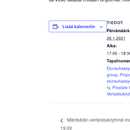
TIEDOT
Lisää kalenteriin
Päivämäärä
26.1.2021
Aika:
17:00 - 18:3
Tapahtuman
Eturauhass
group
,
Prop
eturauhassy
ry
,
Prostate
Vertaistukir
Mäntsälän vertaistukiryhmä ma
19.00