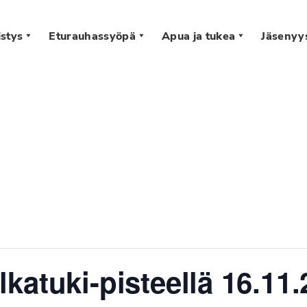
stys
Eturauhassyöpä
Apua ja tukea
Jäsenyy
s
katuki-pisteellä 16.11.