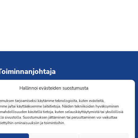
Toiminnanjohtaja
Hallinnoi evästeiden suostumusta
immo Järvinen
erveydenhoitaja
muksen tarjoamiseksi käytämme teknologioita, kuten evästeitä,
041 501 4176
mme ja/tai käyttääksemme laitetietoja. Näiden tekniikoiden hyväksyminen
mahdollisuuden käsitellä tietoja, kuten selauskäyttäytymistä tai yksilöllisiä
llä sivustolla. Suostumuksen jättäminen tai peruuttaminen voi vaikuttaa
 tiettyihin ominaisuuksiin ja toimintoihin.