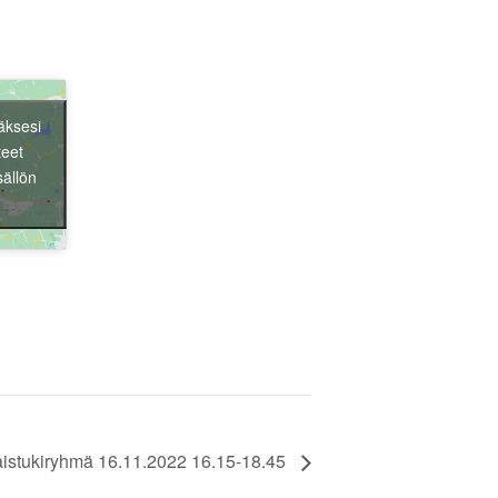
äksesi
teet
sällön
Liity jäseneksi
istukiryhmä 16.11.2022 16.15-18.45