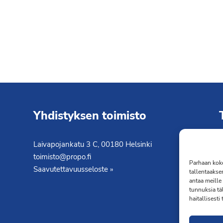
Yhdistyksen toimisto
Laivapojankatu 3 C, 00180 Helsinki
K
toimisto@propo.fi
T
Parhaan koke
Saavutettavuusseloste »
tallentaakse
antaa meille 
tunnuksia tä
haitallisesti