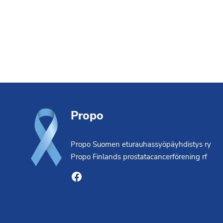
Footer
Propo
Propo Suomen eturauhassyöpäyhdistys ry
Propo Finlands prostatacancerförening rf
Facebook