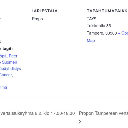
JÄRJESTÄJÄ
TAPAHTUMAPAIKK
:
Propo
TAYS
Teiskontie 35
Tampere
,
33500
+ Go
Map
0
 tagit:
yöpä
,
Peer
o Suomen
öpäyhdistys
 Cancer
,
yhmä
rtaistukiryhmä 6.2. klo 17.00-18.30
Propon Tampereen verta