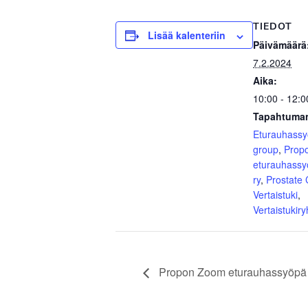
TIEDOT
Lisää kalenteriin
Päivämäärä
7.2.2024
Aika:
10:00 - 12:0
Tapahtuman
Eturauhass
group
,
Prop
eturauhassy
ry
,
Prostate
Vertaistuki
,
Vertaistukir
Propon Zoom eturauhassyöpä ve