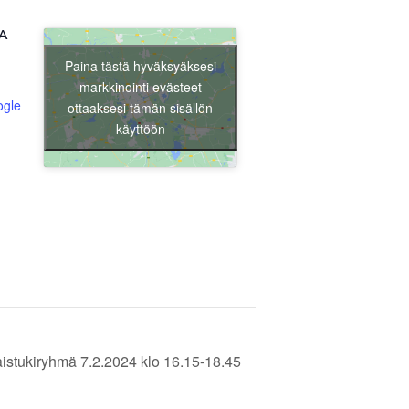
Liity jäseneksi
A
Paina tästä hyväksyäksesi
markkinointi evästeet
ogle
ottaaksesi tämän sisällön
käyttöön
istukiryhmä 7.2.2024 klo 16.15-18.45