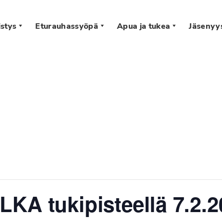
stys
Eturauhassyöpä
Apua ja tukea
Jäsenyy
s
KA tukipisteellä 7.2.20