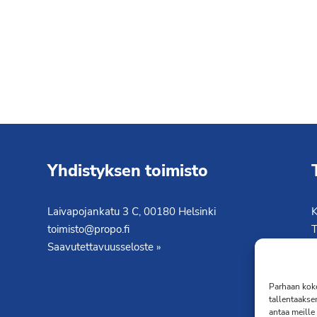
Yhdistyksen toimisto
Laivapojankatu 3 C, 00180 Helsinki
K
toimisto@propo.fi
T
Saavutettavuusseloste »
Parhaan koke
tallentaakse
antaa meille 