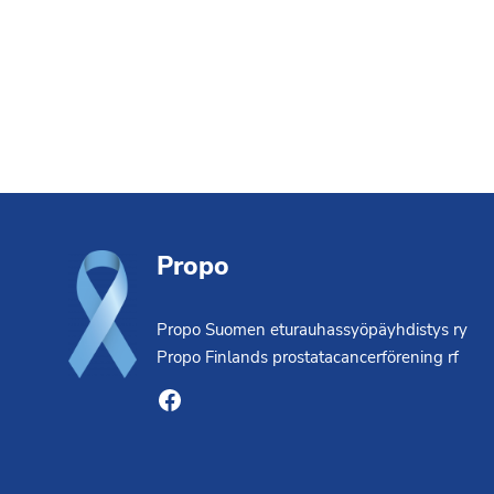
Footer
Propo
Propo Suomen eturauhassyöpäyhdistys ry
Propo Finlands prostatacancerförening rf
Facebook