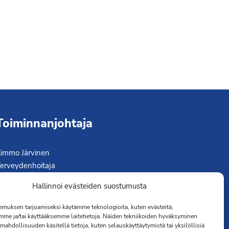
Toiminnanjohtaja
immo Järvinen
erveydenhoitaja
041 501 4176
Hallinnoi evästeiden suostumusta
muksen tarjoamiseksi käytämme teknologioita, kuten evästeitä,
mme ja/tai käyttääksemme laitetietoja. Näiden tekniikoiden hyväksyminen
mahdollisuuden käsitellä tietoja, kuten selauskäyttäytymistä tai yksilöllisiä