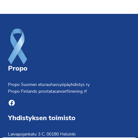
Footer
Propo
Propo Suomen eturauhassyöpäyhdistys ry
Propo Finlands prostatacancerförening rf
Facebook
Yhdistyksen toimisto
Laivapojankatu 3 C, 00180 Helsinki