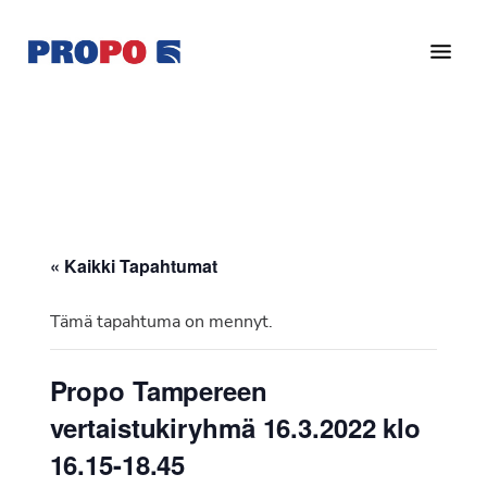
Hyppää
Hyppää
pääsisältöön
alatunnisteeseen
Yhdistys
Propo
on
/
valtakunnallinen
Suomen
potilasjärjestö,
eturauhassyöpäyhdistys
joka
on
Ry
« Kaikki Tapahtumat
perustettu
vuonna
Tämä tapahtuma on mennyt.
1997.
Yhdistys
Propo Tampereen
on
vertaistukiryhmä 16.3.2022 klo
Suomen
Syöpäyhdistyksen
16.15-18.45
jäsenjärjestö.