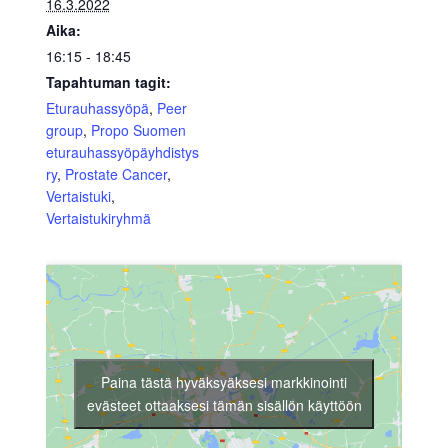
16.3.2022
Aika:
16:15 - 18:45
Tapahtuman tagit:
Eturauhassyöpä
,
Peer
group
,
Propo Suomen
eturauhassyöpäyhdistys
ry
,
Prostate Cancer
,
Vertaistuki
,
Vertaistukiryhmä
Paina tästä hyväksyäksesi markkinointi
evästeet ottaaksesi tämän sisällön käyttöön