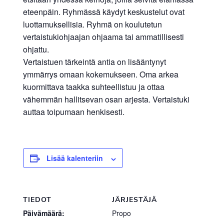
eteenpäin. Ryhmässä käydyt keskustelut ovat
luottamuksellisia. Ryhmä on koulutetun
vertaistukiohjaajan ohjaama tai ammatillisesti
ohjattu.
Vertaistuen tärkeintä antia on lisääntynyt
ymmärrys omaan kokemukseen. Oma arkea
kuormittava taakka suhteellistuu ja ottaa
vähemmän hallitsevan osan arjesta. Vertaistuki
auttaa toipumaan henkisesti.
Lisää kalenteriin
TIEDOT
JÄRJESTÄJÄ
Päivämäärä:
Propo