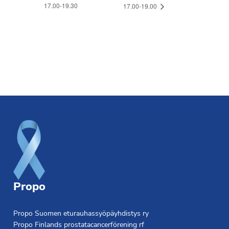
17.00-19.30
17.00-19.00
Footer
Propo
Propo Suomen eturauhassyöpäyhdistys ry
Propo Finlands prostatacancerförening rf