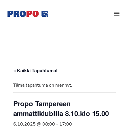
Hyppää
Hyppää
pääsisältöön
alatunnisteeseen
Yhdistys
Propo
on
/
valtakunnallinen
Suomen
potilasjärjestö,
eturauhassyöpäyhdistys
joka
on
Ry
« Kaikki Tapahtumat
perustettu
vuonna
Tämä tapahtuma on mennyt.
1997.
Yhdistys
Propo Tampereen
on
ammattiklubilla 8.10.klo 15.00
Suomen
Syöpäyhdistyksen
6.10.2025 @ 08:00
-
17:00
jäsenjärjestö.