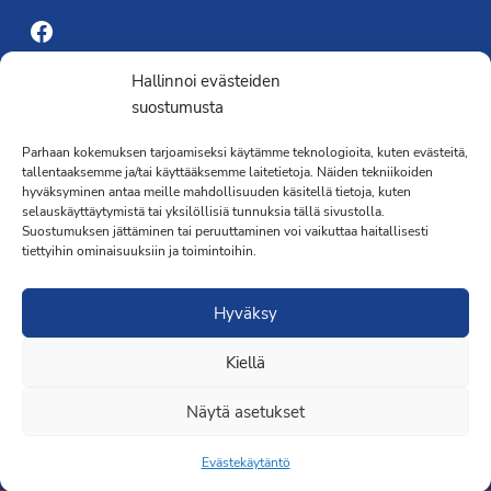
Facebook
Yhdistyksen toimisto
Hallinnoi evästeiden
suostumusta
Laivapojankatu 3 C, 00180 Helsinki
Parhaan kokemuksen tarjoamiseksi käytämme teknologioita, kuten evästeitä,
toimisto@propo.fi
tallentaaksemme ja/tai käyttääksemme laitetietoja. Näiden tekniikoiden
Saavutettavuusseloste »
hyväksyminen antaa meille mahdollisuuden käsitellä tietoja, kuten
Toiminnanjohtaja
selauskäyttäytymistä tai yksilöllisiä tunnuksia tällä sivustolla.
Suostumuksen jättäminen tai peruuttaminen voi vaikuttaa haitallisesti
tiettyihin ominaisuuksiin ja toimintoihin.
Kimmo Järvinen
Terveydenhoitaja
Hyväksy
041 501 4176
Kiellä
Näytä asetukset
Evästekäytäntö
Liity jäseneksi
·Toteutus ja ylläpito
MMD Networks
·