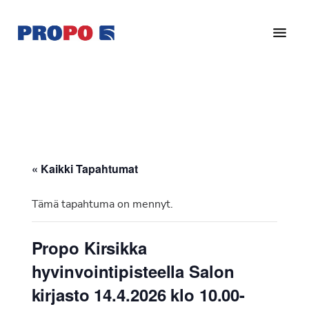
Hyppää
Hyppää
pääsisältöön
alatunnisteeseen
Yhdistys
Propo
on
/
valtakunnallinen
Suomen
potilasjärjestö,
eturauhassyöpäyhdistys
joka
on
Ry
« Kaikki Tapahtumat
perustettu
vuonna
Tämä tapahtuma on mennyt.
1997.
Yhdistys
Propo Kirsikka
on
hyvinvointipisteella Salon
Suomen
Syöpäyhdistyksen
kirjasto 14.4.2026 klo 10.00-
jäsenjärjestö.