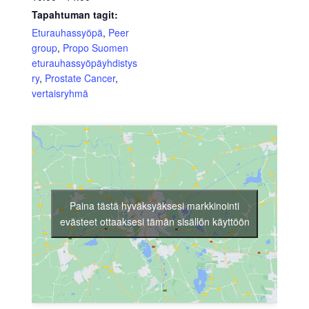
Tapahtuman tagit:
Eturauhassyöpä
,
Peer
group
,
Propo Suomen
eturauhassyöpäyhdistys
ry
,
Prostate Cancer
,
vertaisryhmä
Paina tästä hyväksyäksesi markkinointi
evästeet ottaaksesi tämän sisällön käyttöön