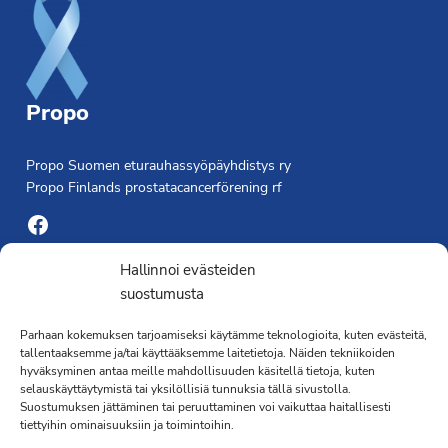
Propo
Propo Suomen eturauhassyöpäyhdistys ry
Propo Finlands prostatacancerförening rf
Facebook
Yhdistyksen toimisto
Hallinnoi evästeiden
suostumusta
Laivapojankatu 3 C, 00180 Helsinki
Parhaan kokemuksen tarjoamiseksi käytämme teknologioita, kuten evästeitä,
toimisto@propo.fi
tallentaaksemme ja/tai käyttääksemme laitetietoja. Näiden tekniikoiden
Saavutettavuusseloste »
hyväksyminen antaa meille mahdollisuuden käsitellä tietoja, kuten
Toiminnanjohtaja
selauskäyttäytymistä tai yksilöllisiä tunnuksia tällä sivustolla.
Suostumuksen jättäminen tai peruuttaminen voi vaikuttaa haitallisesti
tiettyihin ominaisuuksiin ja toimintoihin.
Kimmo Järvinen