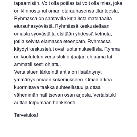
tapaamisiin. Voit olla potilas tai voit olla mies, joka
on kiinnostunut oman eturauhasensa tilanteesta.
Ryhmässä on saatavilla kirjallista materiaalia
eturauhasyövästä. Ryhmässä keskustellaan
omasta syövästä ja etsitään yhdessä keinoja,
joilla selvitä elämässä eteenpäin. Ryhmässä
käydyt keskustelut ovat luottamuksellisia. Ryhmä
on koulutetun vertaistukiohjaajan ohjaama tai
ammatillisesti ohjattu.
Vertaistuen tärkeintä antia on lisääntynyt
ymmärrys omaan kokemukseen. Omaa arkea
kuormittava taakka suhteellistuu ja ottaa
vähemmän hallitsevan osan arjesta. Vertaistuki
auttaa toipumaan henkisesti.
Tervetuloa!