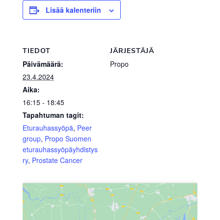
Lisää kalenteriin
TIEDOT
JÄRJESTÄJÄ
Päivämäärä:
Propo
23.4.2024
Aika:
16:15 - 18:45
Tapahtuman tagit:
Eturauhassyöpä
,
Peer
group
,
Propo Suomen
eturauhassyöpäyhdistys
ry
,
Prostate Cancer