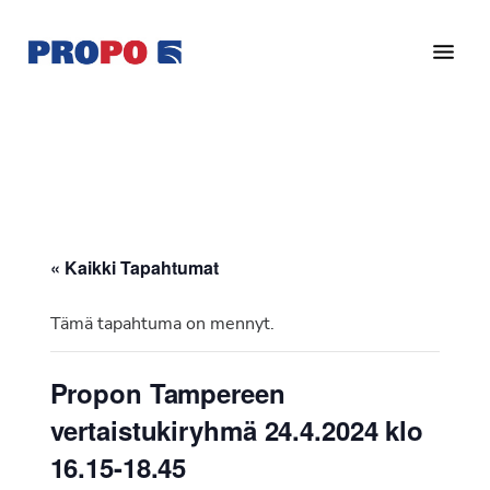
Hyppää
Hyppää
pääsisältöön
alatunnisteeseen
Yhdistys
Propo
on
/
valtakunnallinen
Suomen
potilasjärjestö,
eturauhassyöpäyhdistys
joka
on
Ry
« Kaikki Tapahtumat
perustettu
vuonna
Tämä tapahtuma on mennyt.
1997.
Yhdistys
Propon Tampereen
on
vertaistukiryhmä 24.4.2024 klo
Suomen
Syöpäyhdistyksen
16.15-18.45
jäsenjärjestö.