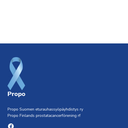
Footer
Propo
Propo Suomen eturauhassyöpäyhdistys ry
Propo Finlands prostatacancerförening rf
Facebook