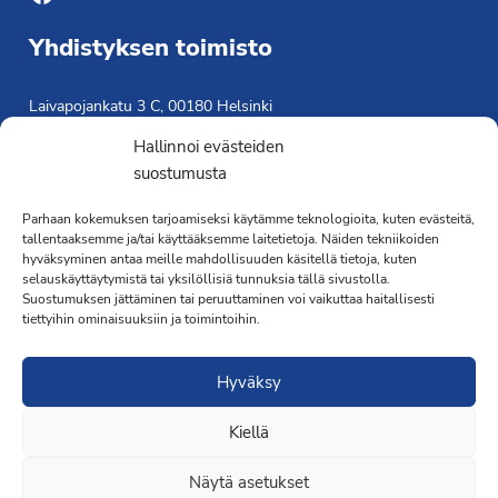
Yhdistyksen toimisto
Laivapojankatu 3 C, 00180 Helsinki
toimisto@propo.fi
Hallinnoi evästeiden
Saavutettavuusseloste »
suostumusta
Toiminnanjohtaja
Parhaan kokemuksen tarjoamiseksi käytämme teknologioita, kuten evästeitä,
tallentaaksemme ja/tai käyttääksemme laitetietoja. Näiden tekniikoiden
Kimmo Järvinen
hyväksyminen antaa meille mahdollisuuden käsitellä tietoja, kuten
Terveydenhoitaja
selauskäyttäytymistä tai yksilöllisiä tunnuksia tällä sivustolla.
041 501 4176
Suostumuksen jättäminen tai peruuttaminen voi vaikuttaa haitallisesti
tiettyihin ominaisuuksiin ja toimintoihin.
Hyväksy
Kiellä
·Toteutus ja ylläpito
MMD Networks
·
Näytä asetukset