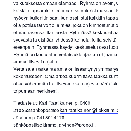
vaikutuksesta omaan elämääsi. Ryhmä on avoin, voit osa
kaikkiin tapaamisiin tai oman kalenterisi mukaan. Parha
hyödyn kuitenkin saat, kun osallistut kaikkiin tapaamisiin.
olla potilas tai voit olla mies, joka on kiinnostunut oman
eturauhasensa tilanteesta. Ryhmässä keskustellaan oma
syövästä ja etsitään yhdessä keinoja, joilla selvitä eläm
eteenpäin. Ryhmässä käydyt keskustelut ovat luottamukse
Ryhmä on koulutetun vertaistukiohjaajan ohjaama tai
ammatillisesti ohjattu.
Vertaistuen tärkeintä antia on lisääntynyt ymmärrys oma
kokemukseen. Oma arkea kuormittava taakka suhteellist
ottaa vähemmän hallitsevan osan arjesta. Vertaistuki aut
toipumaan henkisesti.
Tiedustelut: Kari Raatikainen p. 0400
210 852 sähköpostitse
kari.raatikainen@liekkitiimi.com
ta
Järvinen p. 041 501 4176
sähköpostitse
kimmo.jarvinen@propo.fi
.