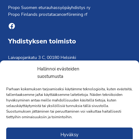
Propo Suomen eturauhassyöpäyhdistys ry
Propo Finlands prostatacancerförening rf
Facebook
Yhdistyksen toimisto
Laivapojankatu 3 C, 00180 Helsinki
toimisto@propo.fi
Hallinnoi evästeiden
Saavutettavuusseloste »
suostumusta
Toiminnanjohtaja
Parhaan kokemuksen tarjoamiseksi käytämme teknologioita, kuten evästeitä,
tallentaaksemme ja/tai käyttääksemme laitetietoja. Näiden tekniikoiden
Kimmo Järvinen
hyväksyminen antaa meille mahdollisuuden käsitellä tietoja, kuten
Terveydenhoitaja
selauskäyttäytymistä tai yksilöllisiä tunnuksia tällä sivustolla.
041 501 4176
Suostumuksen jättäminen tai peruuttaminen voi vaikuttaa haitallisesti
tiettyihin ominaisuuksiin ja toimintoihin.
Hyväksy