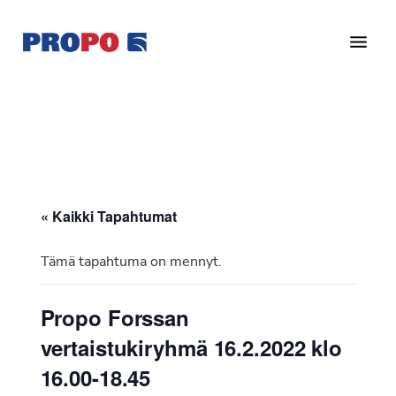
Hyppää
Hyppää
pääsisältöön
alatunnisteeseen
Yhdistys
Propo
on
/
valtakunnallinen
Suomen
potilasjärjestö,
eturauhassyöpäyhdistys
joka
on
Ry
« Kaikki Tapahtumat
perustettu
vuonna
Tämä tapahtuma on mennyt.
1997.
Yhdistys
Propo Forssan
on
vertaistukiryhmä 16.2.2022 klo
Suomen
Syöpäyhdistyksen
16.00-18.45
jäsenjärjestö.