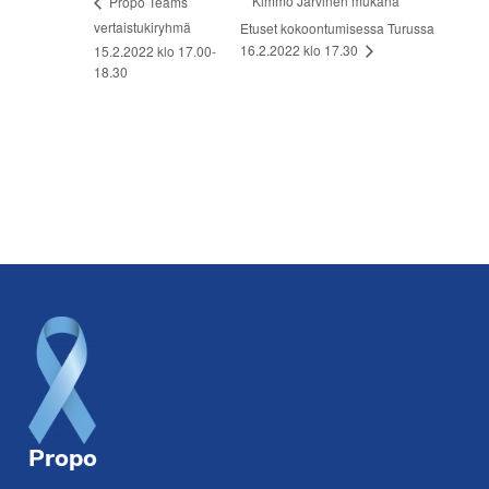
Kimmo Järvinen mukana
Propo Teams
vertaistukiryhmä
Etuset kokoontumisessa Turussa
16.2.2022 klo 17.30
15.2.2022 klo 17.00-
18.30
Footer
Propo