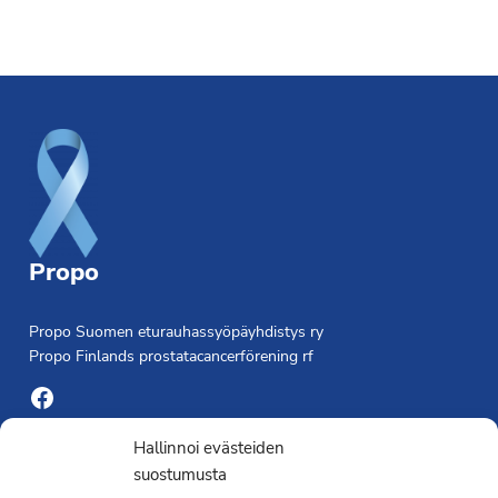
Footer
Propo
Propo Suomen eturauhassyöpäyhdistys ry
Propo Finlands prostatacancerförening rf
Facebook
Yhdistyksen toimisto
Hallinnoi evästeiden
suostumusta