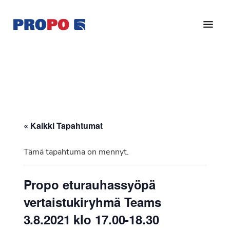
Hyppää
Hyppää
pääsisältöön
alatunnisteeseen
Yhdistys
Propo
on
/
valtakunnallinen
Suomen
potilasjärjestö,
eturauhassyöpäyhdistys
joka
on
Ry
« Kaikki Tapahtumat
perustettu
vuonna
Tämä tapahtuma on mennyt.
1997.
Yhdistys
Propo eturauhassyöpä
on
vertaistukiryhmä Teams
Suomen
Syöpäyhdistyksen
3.8.2021 klo 17.00-18.30
jäsenjärjestö.