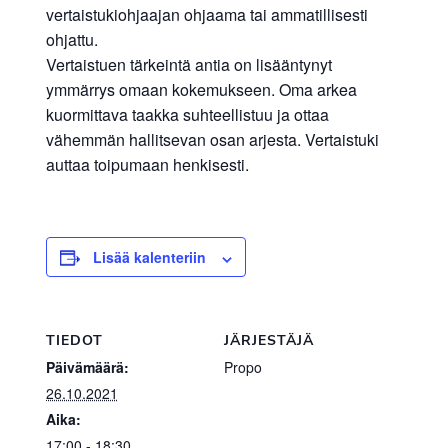
vertaistukiohjaajan ohjaama tai ammatillisesti
ohjattu.
Vertaistuen tärkeintä antia on lisääntynyt
ymmärrys omaan kokemukseen. Oma arkea
kuormittava taakka suhteellistuu ja ottaa
vähemmän hallitsevan osan arjesta. Vertaistuki
auttaa toipumaan henkisesti.
Lisää kalenteriin
TIEDOT
JÄRJESTÄJÄ
Päivämäärä:
Propo
26.10.2021
Aika:
17:00 - 18:30