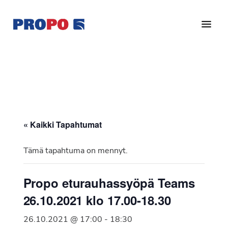
Hyppää
Hyppää
pääsisältöön
alatunnisteeseen
Yhdistys
Propo
on
/
valtakunnallinen
Suomen
potilasjärjestö,
eturauhassyöpäyhdistys
joka
on
Ry
« Kaikki Tapahtumat
perustettu
vuonna
Tämä tapahtuma on mennyt.
1997.
Yhdistys
Propo eturauhassyöpä Teams
on
26.10.2021 klo 17.00-18.30
Suomen
Syöpäyhdistyksen
26.10.2021 @ 17:00
-
18:30
jäsenjärjestö.