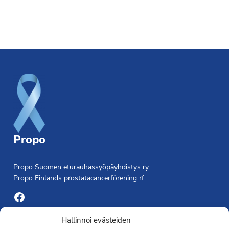
Footer
Propo
Propo Suomen eturauhassyöpäyhdistys ry
Propo Finlands prostatacancerförening rf
Facebook
Yhdistyksen toimisto
Hallinnoi evästeiden