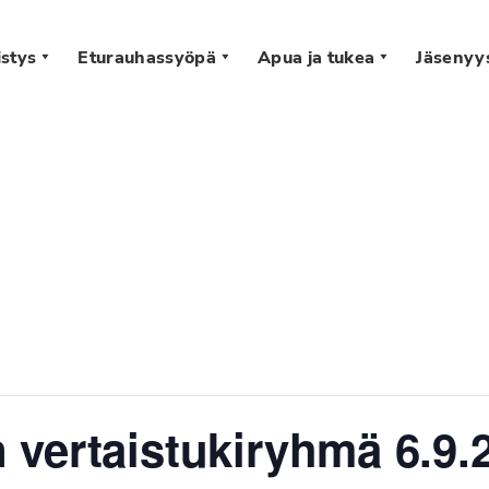
stys
Eturauhassyöpä
Apua ja tukea
Jäsenyy
s
vertaistukiryhmä 6.9.2