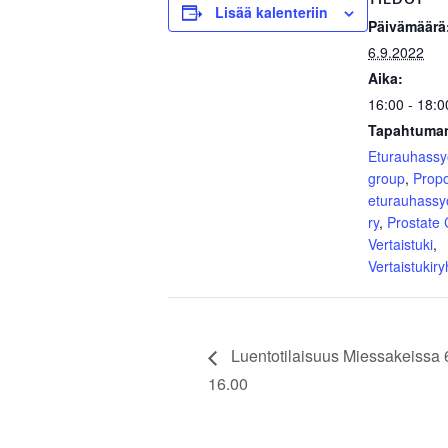
Lisää kalenteriin
Päivämäärä
6.9.2022
Aika:
16:00 - 18:0
Tapahtuman
Eturauhass
group
,
Prop
eturauhassy
ry
,
Prostate
Vertaistuki
,
Vertaistukir
Luentotilaisuus Miessakeissa 6
16.00