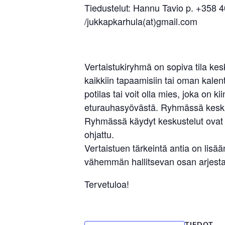
Tiedustelut: Hannu Tavio p. +358 
/jukkapkarhula(at)gmail.com
Vertaistukiryhmä on sopiva tila ke
kaikkiin tapaamisiin tai oman kalent
potilas tai voit olla mies, joka on 
eturauhasyövästä. Ryhmässä keskust
Ryhmässä käydyt keskustelut ovat l
ohjattu.
Vertaistuen tärkeintä antia on li
vähemmän hallitsevan osan arjesta.
Tervetuloa!
TIEDOT