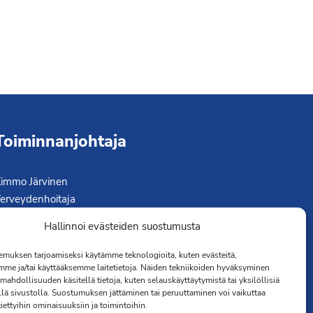
Toiminnanjohtaja
immo Järvinen
erveydenhoitaja
041 501 4176
Hallinnoi evästeiden suostumusta
muksen tarjoamiseksi käytämme teknologioita, kuten evästeitä,
mme ja/tai käyttääksemme laitetietoja. Näiden tekniikoiden hyväksyminen
mahdollisuuden käsitellä tietoja, kuten selauskäyttäytymistä tai yksilöllisiä
llä sivustolla. Suostumuksen jättäminen tai peruuttaminen voi vaikuttaa
 tiettyihin ominaisuuksiin ja toimintoihin.