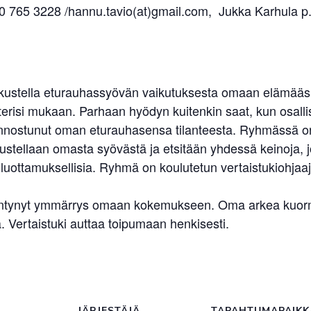
40 765 3228 /hannu.tavio(at)gmail.com, Jukka Karhula 
skustella eturauhassyövän vaikutuksesta omaan elämääsi.
erisi mukaan. Parhaan hyödyn kuitenkin saat, kun osallist
kiinnostunut oman eturauhasensa tilanteesta. Ryhmässä on s
ellaan omasta syövästä ja etsitään yhdessä keinoja, jo
uottamuksellisia. Ryhmä on koulutetun vertaistukiohjaaj
sääntynyt ymmärrys omaan kokemukseen. Oma arkea kuormit
 Vertaistuki auttaa toipumaan henkisesti.
JÄRJESTÄJÄ
TAPAHTUMAPAIKK