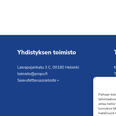
Yhdistyksen toimisto
Laivapojankatu 3 C, 00180 Helsinki
K
toimisto@propo.fi
T
Saavutettavuusseloste »
Parhaan koke
tallentaakse
antaa meille 
tunnuksia tä
haitallisesti