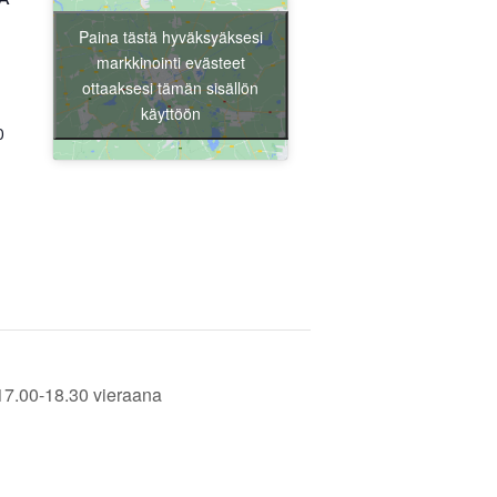
Liity jäseneksi
Paina tästä hyväksyäksesi
markkinointi evästeet
ottaaksesi tämän sisällön
käyttöön
0
17.00-18.30 vieraana