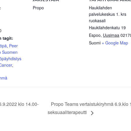
:
Propo
Haukilahden
palvelukeskus 1. krs
ruokasali
Haukilahdenkatu 19
0
Espoo
,
Uusimaa
0217
 tagit:
Suomi
+ Google Map
yöpä
,
Peer
o Suomen
öpäyhdistys
 Cancer
,
yhmä
.9.2022 klo 14.00-
Propo Teams vertaistukiryhmä 6.9.klo 
seksuaaliterapeutti