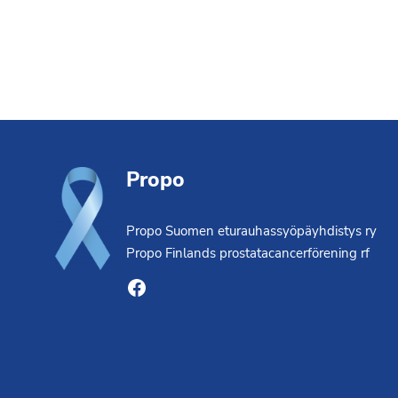
Footer
Propo
Propo Suomen eturauhassyöpäyhdistys ry
Propo Finlands prostatacancerförening rf
Facebook