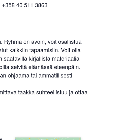
p. +358 40 511 3863
 Ryhmä on avoin, voit osallistua
ut kaikkiin tapaamisiin. Voit olla
aatavilla kirjallista materiaalia
illa selvitä elämässä eteenpäin.
an ohjaama tai ammatillisesti
tava taakka suhteellistuu ja ottaa
A