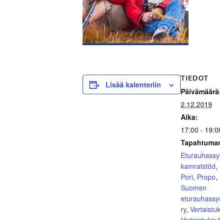
TIEDOT
Lisää kalenteriin
Päivämäärä
2.12.2019
Aika:
17:00 - 19:0
Tapahtuman
Eturauhass
kamratstöd
,
Pori
,
Propo
,
Suomen
eturauhassy
ry
,
Vertaistuk