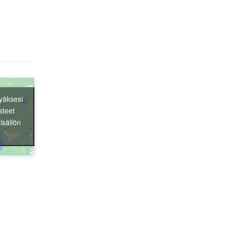
Liity jäseneksi
yäksesi
steet
isällön