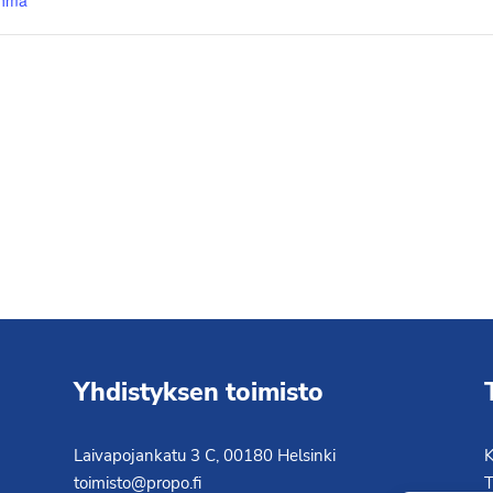
yhmä
Yhdistyksen toimisto
Laivapojankatu 3 C, 00180 Helsinki
K
toimisto@propo.fi
T