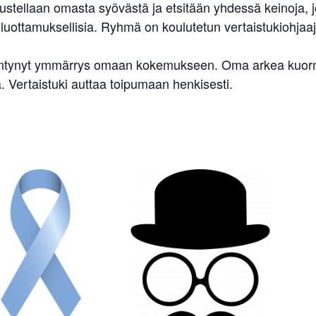
ellaan omasta syövästä ja etsitään yhdessä keinoja, jo
uottamuksellisia. Ryhmä on koulutetun vertaistukiohjaaj
sääntynyt ymmärrys omaan kokemukseen. Oma arkea kuormit
 Vertaistuki auttaa toipumaan henkisesti.