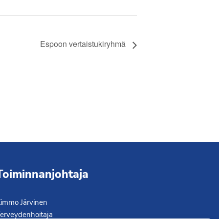
Espoon vertaistukiryhmä
Toiminnanjohtaja
immo Järvinen
erveydenhoitaja