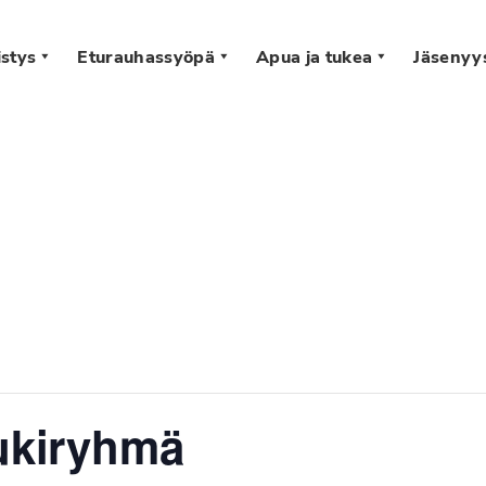
stys
Eturauhassyöpä
Apua ja tukea
Jäsenyy
s
tukiryhmä