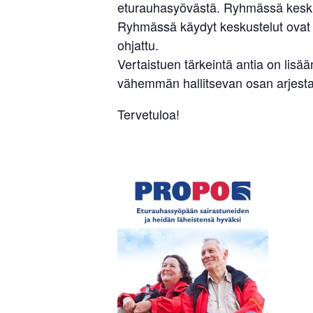
eturauhasyövästä. Ryhmässä keskust
Ryhmässä käydyt keskustelut ovat l
ohjattu.
Vertaistuen tärkeintä antia on li
vähemmän hallitsevan osan arjesta.
Tervetuloa!