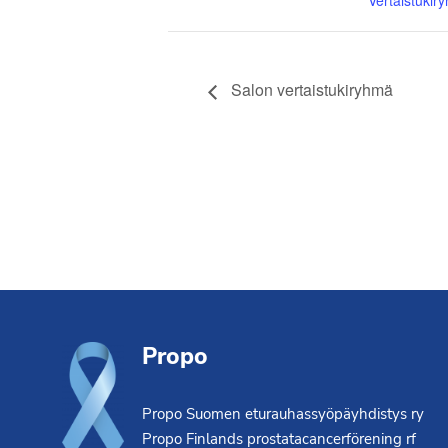
Vertaistukir
Salon vertaistukiryhmä
Footer
Propo
Propo Suomen eturauhassyöpäyhdistys ry
Propo Finlands prostatacancerförening rf