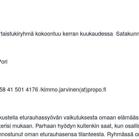
rtaistukiryhmä kokoontuu kerran kuukaudessa Satakunna
Pori
58 41 501 4176 /kimmo.jarvinen(at)propo.fi
skustella eturauhassyövän vaikutuksesta omaan elämääsi.
erisi mukaan. Parhaan hyödyn kuitenkin saat, kun osallist
kiinnostunut oman eturauhasensa tilanteesta. Ryhmässä on s