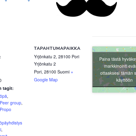
TAPAHTUMAPAIKKA
:
Yrjönkatu 2, 28100 Pori
Paina tästä hyväks
Yrjönkatu 2
markkinointi evä
Pori
,
28100
Suomi
+
ottaaksesi tämän s
Google Map
käyttöön
0
 tagit:
yöpä
,
Peer group
,
Propo
öpäyhdistys
i
,