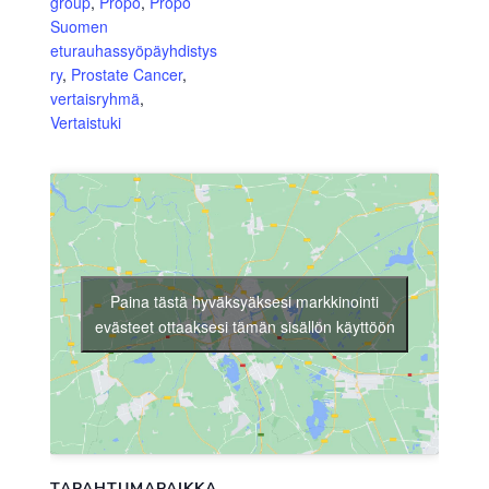
group
,
Propo
,
Propo
Suomen
eturauhassyöpäyhdistys
ry
,
Prostate Cancer
,
vertaisryhmä
,
Vertaistuki
Paina tästä hyväksyäksesi markkinointi
evästeet ottaaksesi tämän sisällön käyttöön
TAPAHTUMAPAIKKA