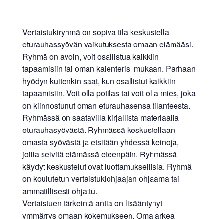
Vertaistukiryhmä on sopiva tila keskustella
eturauhassyövän vaikutuksesta omaan elämääsi.
Ryhmä on avoin, voit osallistua kaikkiin
tapaamisiin tai oman kalenterisi mukaan. Parhaan
hyödyn kuitenkin saat, kun osallistut kaikkiin
tapaamisiin. Voit olla potilas tai voit olla mies, joka
on kiinnostunut oman eturauhasensa tilanteesta.
Ryhmässä on saatavilla kirjallista materiaalia
eturauhasyövästä. Ryhmässä keskustellaan
omasta syövästä ja etsitään yhdessä keinoja,
joilla selvitä elämässä eteenpäin. Ryhmässä
käydyt keskustelut ovat luottamuksellisia. Ryhmä
on koulutetun vertaistukiohjaajan ohjaama tai
ammatillisesti ohjattu.
Vertaistuen tärkeintä antia on lisääntynyt
ymmärrys omaan kokemukseen. Oma arkea