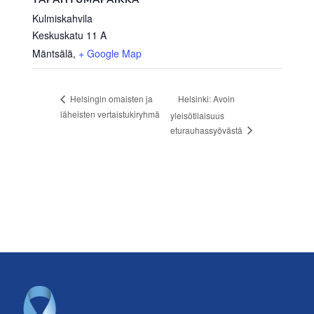
Kulmiskahvila
Keskuskatu 11 A
Mäntsälä
,
+ Google Map
Helsinki: Avoin
Helsingin omaisten ja
läheisten vertaistukiryhmä
yleisötilaisuus
eturauhassyövästä
Footer