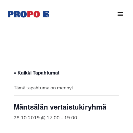
Hyppää
Hyppää
pääsisältöön
alatunnisteeseen
Yhdistys
Propo
on
/
valtakunnallinen
Suomen
potilasjärjestö,
eturauhassyöpäyhdistys
joka
on
Ry
« Kaikki Tapahtumat
perustettu
vuonna
Tämä tapahtuma on mennyt.
1997.
Yhdistys
Mäntsälän vertaistukiryhmä
on
Suomen
28.10.2019 @ 17:00
-
19:00
Syöpäyhdistyksen
jäsenjärjestö.