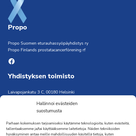
Propo
Propo Suomen eturauhassyöpäyhdistys ry
Propo Finlands prostatacancerförening rf
Facebook
Yhdistyksen toimisto
Laivapojankatu 3 C, 00180 Helsinki
toimisto@propo.fi
Hallinnoi evästeiden
Saavutettavuusseloste »
suostumusta
Toiminnanjohtaja
Parhaan kokemuksen tarjoamiseksi käytämme teknologioita, kuten evästeitä,
Kimmo Järvinen
tallentaaksemme ja/tai käyttääksemme laitetietoja. Näiden tekniikoiden
hyväksyminen antaa meille mahdollisuuden käsitellä tietoja, kuten
Terveydenhoitaja