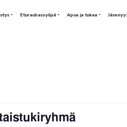
stys
Eturauhassyöpä
Apua ja tukea
Jäsenyy
s
taistukiryhmä