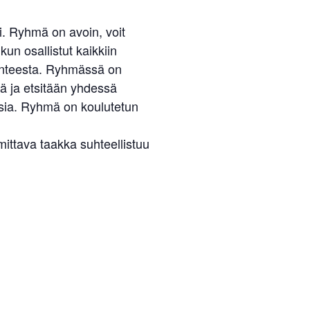
. Ryhmä on avoin, voit
un osallistut kaikkiin
ilanteesta. Ryhmässä on
ä ja etsitään yhdessä
isia. Ryhmä on koulutetun
ttava taakka suhteellistuu