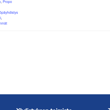
o
,
Propo
öpäyhdistys
i
,
yhmät