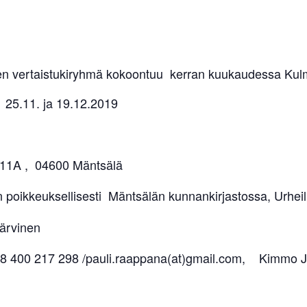
en vertaistukiryhmä kokoontuu kerran kuukaudessa Kulm
., 25.11. ja 19.12.2019
u 11A , 04600 Mäntsälä
oikkeuksellisesti Mäntsälän kunnankirjastossa, Urheil
ärvinen
58 400 217 298 /pauli.raappana(at)gmail.com, Kimmo J