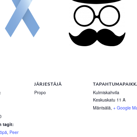
JÄRJESTÄJÄ
TAPAHTUMAPAIKK
:
Propo
Kulmiskahvila
Keskuskatu 11 A
Mäntsälä
,
+ Google M
0
 tagit:
yöpä
,
Peer