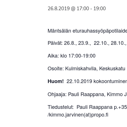
Syöpäyhdistyksen
26.8.2019 @ 17:00
-
19:00
jäsenjärjestö.
Mäntsälän eturauhassyöpäpotilaid
Päivät: 26.8., 23.9., 22.10., 28.10
Aika: klo 17:00-19:00
Osoite: Kulmiskahvila, Keskuskat
22.10.2019 kokoontuminen p
Huom!
Ohjaaja: Pauli Raappana, Kimmo J
Tiedustelut: Pauli Raappana p.+3
/kimmo.jarvinen(at)propo.fi