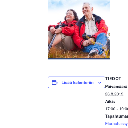
TIEDOT
Lisää kalenteriin
Päivämäärä
26.8.2019
Aika:
17:00 - 19:0
Tapahtuman
Eturauhass