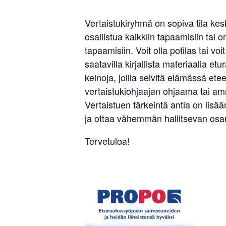
Vertaistukiryhmä on sopiva tila k
osallistua kaikkiin tapaamisiin tai
tapaamisiin. Voit olla potilas tai 
saatavilla kirjallista materiaalia
keinoja, joilla selvitä elämässä e
vertaistukiohjaajan ohjaama tai amma
Vertaistuen tärkeintä antia on li
ja ottaa vähemmän hallitsevan osan
Tervetuloa!