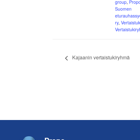
group
,
Prop
Suomen
eturauhassy
ry
,
Vertaistuk
Vertaistukir
Kajaanin vertaistukiryhmä
Footer