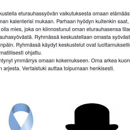
eskustella eturauhassyövän vaikutuksesta omaan elämääsi
 oman kalenterisi mukaan. Parhaan hyödyn kuitenkin saat, k
voit olla mies, joka on kiinnostunut oman eturauhasensa t
 eturauhasyövästä. Ryhmässä keskustellaan omasta syöväst
teenpäin. Ryhmässä käydyt keskustelut ovat luottamuksell
tillisesti ohjattu.
sääntynyt ymmärrys omaan kokemukseen. Oma arkea kuormi
 arjesta. Vertaistuki auttaa toipumaan henkisesti.