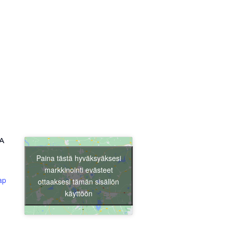
Liity jäseneksi
A
Paina tästä hyväksyäksesi
markkinointi evästeet
ap
ottaaksesi tämän sisällön
käyttöön