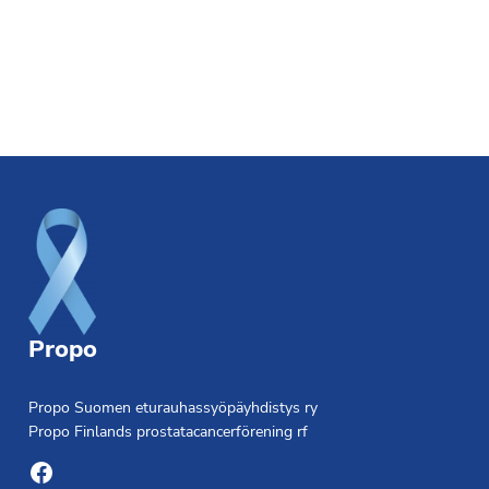
Footer
Propo
Propo Suomen eturauhassyöpäyhdistys ry
Propo Finlands prostatacancerförening rf
Facebook