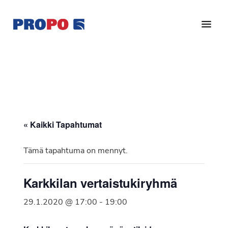
Hyppää
Hyppää
pääsisältöön
alatunnisteeseen
Yhdistys
Propo
on
/
valtakunnallinen
Suomen
potilasjärjestö,
eturauhassyöpäyhdistys
joka
on
Ry
« Kaikki Tapahtumat
perustettu
vuonna
Tämä tapahtuma on mennyt.
1997.
Yhdistys
Karkkilan vertaistukiryhmä
on
Suomen
29.1.2020 @ 17:00
-
19:00
Syöpäyhdistyksen
jäsenjärjestö.