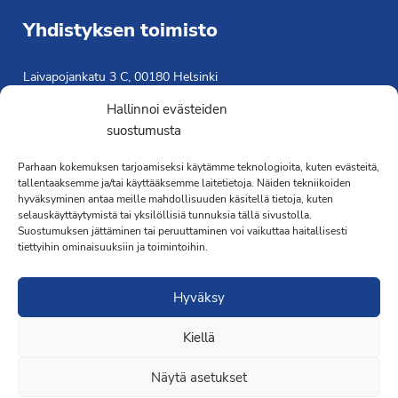
Yhdistyksen toimisto
Laivapojankatu 3 C, 00180 Helsinki
toimisto@propo.fi
Hallinnoi evästeiden
Saavutettavuusseloste »
suostumusta
Toiminnanjohtaja
Parhaan kokemuksen tarjoamiseksi käytämme teknologioita, kuten evästeitä,
tallentaaksemme ja/tai käyttääksemme laitetietoja. Näiden tekniikoiden
Kimmo Järvinen
hyväksyminen antaa meille mahdollisuuden käsitellä tietoja, kuten
Terveydenhoitaja
selauskäyttäytymistä tai yksilöllisiä tunnuksia tällä sivustolla.
041 501 4176
Suostumuksen jättäminen tai peruuttaminen voi vaikuttaa haitallisesti
tiettyihin ominaisuuksiin ja toimintoihin.
Hyväksy
Kiellä
·Toteutus ja ylläpito
MMD Networks
·
Näytä asetukset