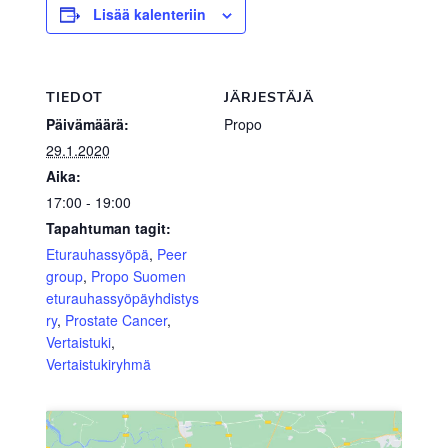
Lisää kalenteriin
TIEDOT
JÄRJESTÄJÄ
Päivämäärä:
Propo
29.1.2020
Aika:
17:00 - 19:00
Tapahtuman tagit:
Eturauhassyöpä
,
Peer
group
,
Propo Suomen
eturauhassyöpäyhdistys
ry
,
Prostate Cancer
,
Vertaistuki
,
Vertaistukiryhmä