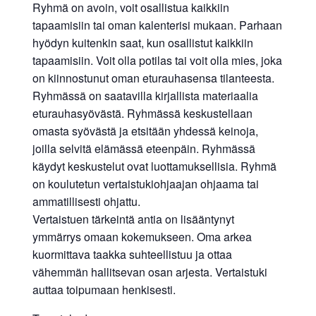
Ryhmä on avoin, voit osallistua kaikkiin
tapaamisiin tai oman kalenterisi mukaan. Parhaan
hyödyn kuitenkin saat, kun osallistut kaikkiin
tapaamisiin. Voit olla potilas tai voit olla mies, joka
on kiinnostunut oman eturauhasensa tilanteesta.
Ryhmässä on saatavilla kirjallista materiaalia
eturauhasyövästä. Ryhmässä keskustellaan
omasta syövästä ja etsitään yhdessä keinoja,
joilla selvitä elämässä eteenpäin. Ryhmässä
käydyt keskustelut ovat luottamuksellisia. Ryhmä
on koulutetun vertaistukiohjaajan ohjaama tai
ammatillisesti ohjattu.
Vertaistuen tärkeintä antia on lisääntynyt
ymmärrys omaan kokemukseen. Oma arkea
kuormittava taakka suhteellistuu ja ottaa
vähemmän hallitsevan osan arjesta. Vertaistuki
auttaa toipumaan henkisesti.