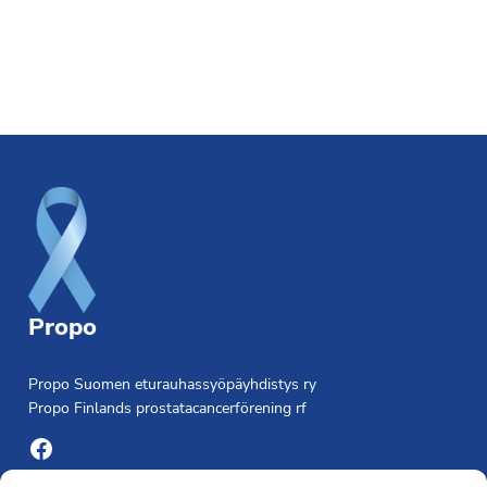
Footer
Propo
Propo Suomen eturauhassyöpäyhdistys ry
Propo Finlands prostatacancerförening rf
Facebook