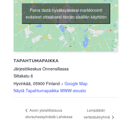
Paina tästä hyväksyäksesi markkinointi
evästeet ottaaksesi tämän sisällön käyttöön
TAPAHTUMAPAIKKA
Järjestökeskus Onnensillassa
Siltakatu 6
Hyvinkää
,
05900
Finland
+ Google Map
Näytä Tapahtumapaikka WWW-sivusto
Lempäälän
Avoin yleisötilaisuus
eturauhassyövästä Lahdessa
vertaistukiryhmä