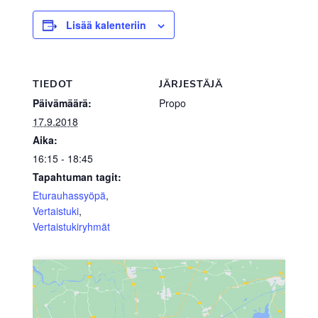
Lisää kalenteriin
TIEDOT
JÄRJESTÄJÄ
Päivämäärä:
Propo
17.9.2018
Aika:
16:15 - 18:45
Tapahtuman tagit:
Eturauhassyöpä
,
Vertaistuki
,
Vertaistukiryhmät