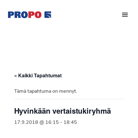
Hyppää
Hyppää
pääsisältöön
alatunnisteeseen
Yhdistys
Propo
on
/
valtakunnallinen
Suomen
potilasjärjestö,
eturauhassyöpäyhdistys
joka
on
Ry
« Kaikki Tapahtumat
perustettu
vuonna
Tämä tapahtuma on mennyt.
1997.
Yhdistys
Hyvinkään vertaistukiryhmä
on
Suomen
17.9.2018 @ 16:15
-
18:45
Syöpäyhdistyksen
jäsenjärjestö.