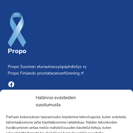
Footer
Propo
Propo Suomen eturauhassyöpäyhdistys ry
Propo Finlands prostatacancerförening rf
Facebook
Yhdistyksen toimisto
Hallinnoi evästeiden
suostumusta
Laivapojankatu 3 C, 00180 Helsinki
Parhaan kokemuksen tarjoamiseksi käytämme teknologioita, kuten evästeitä,
toimisto@propo.fi
tallentaaksemme ja/tai käyttääksemme laitetietoja. Näiden tekniikoiden
Saavutettavuusseloste »
hyväksyminen antaa meille mahdollisuuden käsitellä tietoja, kuten