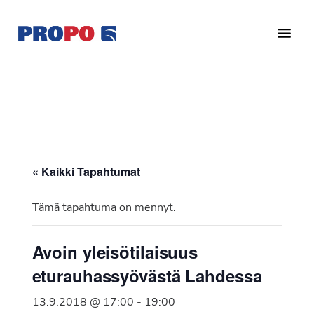
Hyppää
Hyppää
pääsisältöön
alatunnisteeseen
Yhdistys
Propo
on
/
valtakunnallinen
Suomen
potilasjärjestö,
eturauhassyöpäyhdistys
joka
on
Ry
« Kaikki Tapahtumat
perustettu
vuonna
Tämä tapahtuma on mennyt.
1997.
Yhdistys
Avoin yleisötilaisuus
on
eturauhassyövästä Lahdessa
Suomen
Syöpäyhdistyksen
13.9.2018 @ 17:00
-
19:00
jäsenjärjestö.