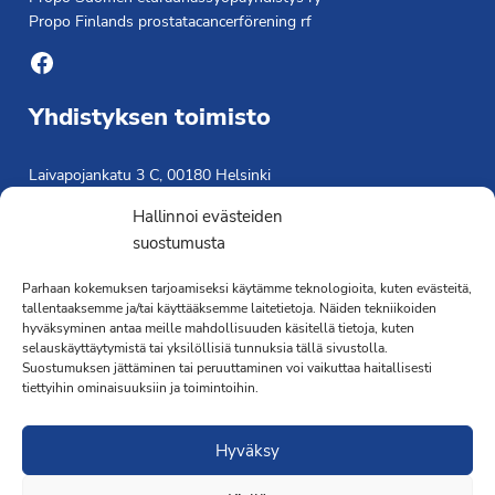
Propo Finlands prostatacancerförening rf
Facebook
Yhdistyksen toimisto
Laivapojankatu 3 C, 00180 Helsinki
toimisto@propo.fi
Hallinnoi evästeiden
Saavutettavuusseloste »
suostumusta
Toiminnanjohtaja
Parhaan kokemuksen tarjoamiseksi käytämme teknologioita, kuten evästeitä,
Kimmo Järvinen
tallentaaksemme ja/tai käyttääksemme laitetietoja. Näiden tekniikoiden
hyväksyminen antaa meille mahdollisuuden käsitellä tietoja, kuten
Terveydenhoitaja
selauskäyttäytymistä tai yksilöllisiä tunnuksia tällä sivustolla.
041 501 4176
Suostumuksen jättäminen tai peruuttaminen voi vaikuttaa haitallisesti
tiettyihin ominaisuuksiin ja toimintoihin.
Hyväksy