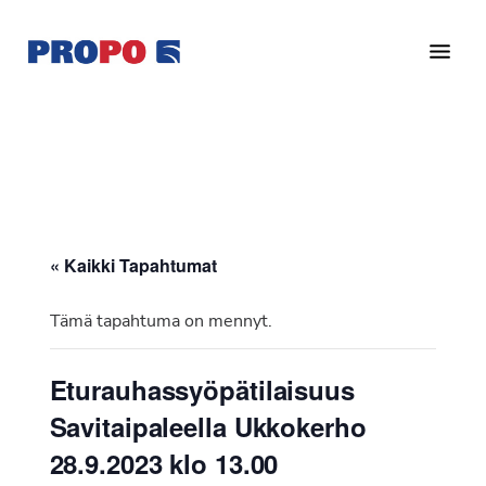
Hyppää
Hyppää
pääsisältöön
alatunnisteeseen
Yhdistys
Propo
on
/
valtakunnallinen
Suomen
potilasjärjestö,
eturauhassyöpäyhdistys
joka
on
Ry
« Kaikki Tapahtumat
perustettu
vuonna
Tämä tapahtuma on mennyt.
1997.
Yhdistys
Eturauhassyöpätilaisuus
on
Savitaipaleella Ukkokerho
Suomen
Syöpäyhdistyksen
28.9.2023 klo 13.00
jäsenjärjestö.