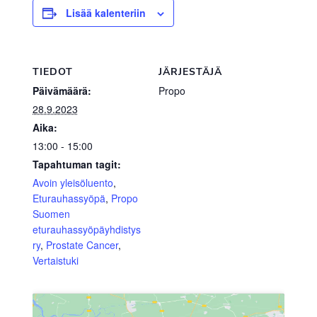
Lisää kalenteriin
TIEDOT
JÄRJESTÄJÄ
Päivämäärä:
Propo
28.9.2023
Aika:
13:00 - 15:00
Tapahtuman tagit:
Avoin yleisöluento
,
Eturauhassyöpä
,
Propo
Suomen
eturauhassyöpäyhdistys
ry
,
Prostate Cancer
,
Vertaistuki