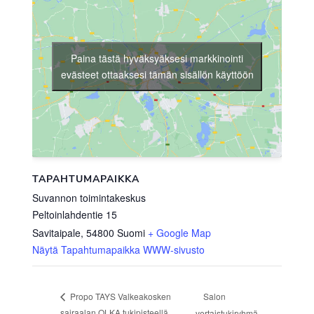
Paina tästä hyväksyäksesi markkinointi
evästeet ottaaksesi tämän sisällön käyttöön
TAPAHTUMAPAIKKA
Suvannon toimintakeskus
Peltoinlahdentie 15
Savitaipale
,
54800
Suomi
+ Google Map
Näytä Tapahtumapaikka WWW-sivusto
Salon
Propo TAYS Valkeakosken
sairaalan OLKA tukipisteellä
vertaistukiryhmä