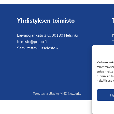
Yhdistyksen toimisto
Laivapojankatu 3 C, 00180 Helsinki
K
toimisto@propo.fi
T
Saavutettavuusseloste »
Parhaan koke
tallentaakse
antaa meille 
tunnuksia tä
haitallisesti
·Toteutus ja ylläpito
MMD Networks
·
H