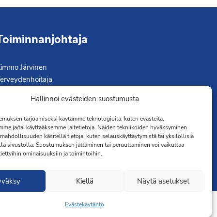
Toiminnanjohtaja
immo Järvinen
erveydenhoitaja
041 501 4176
Hallinnoi evästeiden suostumusta
muksen tarjoamiseksi käytämme teknologioita, kuten evästeitä,
mme ja/tai käyttääksemme laitetietoja. Näiden tekniikoiden hyväksyminen
mahdollisuuden käsitellä tietoja, kuten selauskäyttäytymistä tai yksilöllisiä
llä sivustolla. Suostumuksen jättäminen tai peruuttaminen voi vaikuttaa
 tiettyihin ominaisuuksiin ja toimintoihin.
yväksy
Kiellä
Näytä asetukset
Evästekäytäntö