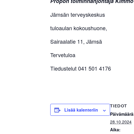
Propon toiminnanjohtaja Kimmo 
Jämsän terveyskeskus
tuloaulan kokoushuone,
Sairaalatie 11, Jämsä
Tervetuloa
Tiedustelut 041 501 4176
TIEDOT
Lisää kalenteriin
Päivämäärä
28.10.2024
Aika: