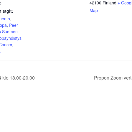
42100
Finland
+ Goog
0
Map
 tagit:
luento
,
yöpä
,
Peer
o Suomen
öpäyhdistys
 Cancer
,
ä
 klo 18.00-20.00
Propon Zoom vert