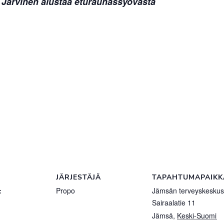
Järvinen alustaa eturauhassyövästä
JÄRJESTÄJÄ
TAPAHTUMAPAIKK
:
Propo
Jämsän terveyskeskus
Sairaalatie 11
Jämsä
,
Keski-Suomi