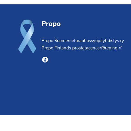
Footer
Propo
Propo Suomen eturauhassyöpäyhdistys ry
Propo Finlands prostatacancerförening rf
Facebook