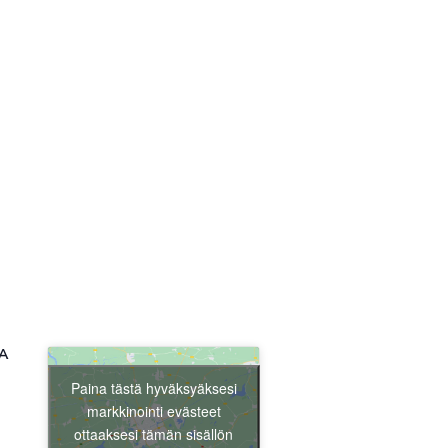
Liity jäseneksi
A
Paina tästä hyväksyäksesi
markkinointi evästeet
ottaaksesi tämän sisällön