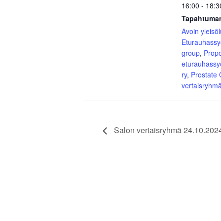
16:00 - 18:3
Tapahtuman
Avoin yleisö
Eturauhass
group
,
Prop
eturauhassy
ry
,
Prostate
vertaisryhm
Salon vertaisryhmä 24.10.2024