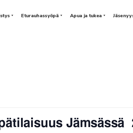
stys
Eturauhassyöpä
Apua ja tukea
Jäsenyy
s
ätilaisuus Jämsässä 2