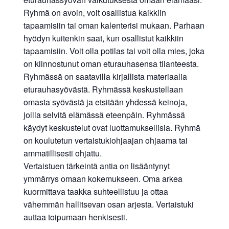
Ryhmä on avoin, voit osallistua kaikkiin
tapaamisiin tai oman kalenterisi mukaan. Parhaan
hyödyn kuitenkin saat, kun osallistut kaikkiin
tapaamisiin. Voit olla potilas tai voit olla mies, joka
on kiinnostunut oman eturauhasensa tilanteesta.
Ryhmässä on saatavilla kirjallista materiaalia
eturauhasyövästä. Ryhmässä keskustellaan
omasta syövästä ja etsitään yhdessä keinoja,
joilla selvitä elämässä eteenpäin. Ryhmässä
käydyt keskustelut ovat luottamuksellisia. Ryhmä
on koulutetun vertaistukiohjaajan ohjaama tai
ammatillisesti ohjattu.
Vertaistuen tärkeintä antia on lisääntynyt
ymmärrys omaan kokemukseen. Oma arkea
kuormittava taakka suhteellistuu ja ottaa
vähemmän hallitsevan osan arjesta. Vertaistuki
auttaa toipumaan henkisesti.