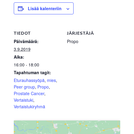
Lisää kalenteriin
TIEDOT
JÄRJESTÄJÄ
Päivämäärä:
Propo
3.9.2019
Aika:
16:00 - 18:00
Tapahtuman tagit:
Eturauhassyöpä
,
mies
,
Peer group
,
Propo
,
Prostate Cancer
,
Vertaistuki
,
Vertaistukiryhmä