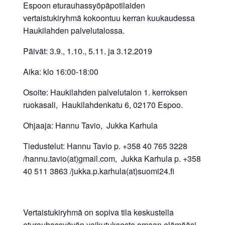
Espoon eturauhassyöpäpotilaiden
vertaistukiryhmä kokoontuu kerran kuukaudessa
Haukilahden palvelutalossa.
Päivät: 3.9., 1.10., 5.11. ja 3.12.2019
Aika: klo 16:00-18:00
Osoite: Haukilahden palvelutalon 1. kerroksen
ruokasali, Haukilahdenkatu 6, 02170 Espoo.
Ohjaaja: Hannu Tavio, Jukka Karhula
Tiedustelut: Hannu Tavio p. +358 40 765 3228
/hannu.tavio(at)gmail.com, Jukka Karhula p. +358
40 511 3863 /jukka.p.karhula(at)suomi24.fi
Vertaistukiryhmä on sopiva tila keskustella
eturauhassyövän vaikutuksesta omaan elämääsi.