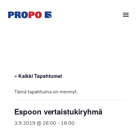
Hyppää
Hyppää
pääsisältöön
alatunnisteeseen
Yhdistys
Propo
on
/
valtakunnallinen
Suomen
potilasjärjestö,
eturauhassyöpäyhdistys
joka
on
Ry
« Kaikki Tapahtumat
perustettu
vuonna
Tämä tapahtuma on mennyt.
1997.
Yhdistys
Espoon vertaistukiryhmä
on
Suomen
3.9.2019 @ 16:00
-
18:00
Syöpäyhdistyksen
jäsenjärjestö.