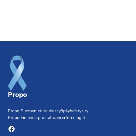
Footer
Propo
Propo Suomen eturauhassyöpäyhdistys ry
Propo Finlands prostatacancerförening rf
Facebook