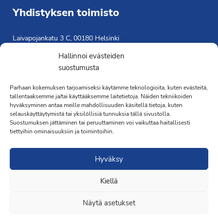
Yhdistyksen toimisto
Laivapojankatu 3 C, 00180 Helsinki
toimisto@propo.fi
Hallinnoi evästeiden
Saavutettavuusseloste »
suostumusta
Toiminnanjohtaja
Parhaan kokemuksen tarjoamiseksi käytämme teknologioita, kuten evästeitä,
tallentaaksemme ja/tai käyttääksemme laitetietoja. Näiden tekniikoiden
Kimmo Järvinen
hyväksyminen antaa meille mahdollisuuden käsitellä tietoja, kuten
Terveydenhoitaja
selauskäyttäytymistä tai yksilöllisiä tunnuksia tällä sivustolla.
041 501 4176
Suostumuksen jättäminen tai peruuttaminen voi vaikuttaa haitallisesti
tiettyihin ominaisuuksiin ja toimintoihin.
Hyväksy
Kiellä
·Toteutus ja ylläpito
MMD Networks
·
Näytä asetukset