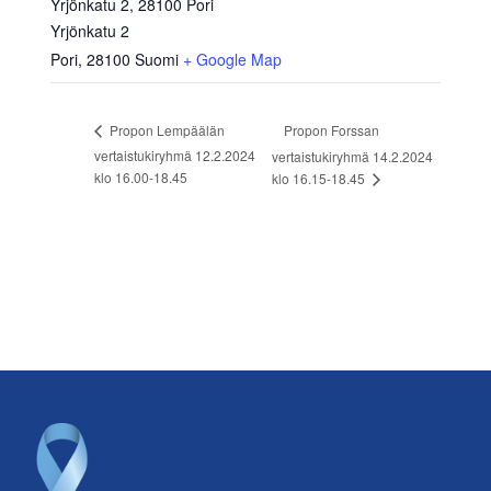
Yrjönkatu 2, 28100 Pori
Yrjönkatu 2
Pori
,
28100
Suomi
+ Google Map
Propon Forssan
Propon Lempäälän
vertaistukiryhmä 12.2.2024
vertaistukiryhmä 14.2.2024
klo 16.00-18.45
klo 16.15-18.45
Footer