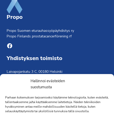
Propo
Propo Suomen eturauhassyöpäyhdistys ry
Propo Finlands prostatacancerförening rf
Facebook
Yhdistyksen toimisto
Laivapojankatu 3 C, 00180 Helsinki
toimisto@propo.fi
Hallinnoi evästeiden
Saavutettavuusseloste »
suostumusta
Toiminnanjohtaja
Parhaan kokemuksen tarjoamiseksi käytämme teknologioita, kuten evästeitä,
tallentaaksemme ja/tai käyttääksemme laitetietoja. Näiden tekniikoiden
Kimmo Järvinen
hyväksyminen antaa meille mahdollisuuden käsitellä tietoja, kuten
Terveydenhoitaja
selauskäyttäytymistä tai yksilöllisiä tunnuksia tällä sivustolla.
041 501 4176