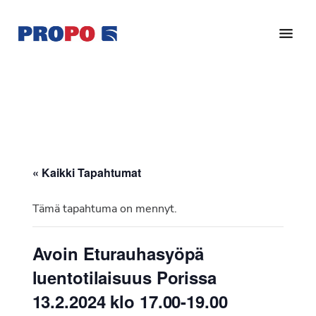
Hyppää
Hyppää
pääsisältöön
alatunnisteeseen
Yhdistys
Propo
on
/
valtakunnallinen
Suomen
potilasjärjestö,
eturauhassyöpäyhdistys
joka
on
Ry
« Kaikki Tapahtumat
perustettu
vuonna
Tämä tapahtuma on mennyt.
1997.
Yhdistys
Avoin Eturauhasyöpä
on
luentotilaisuus Porissa
Suomen
Syöpäyhdistyksen
13.2.2024 klo 17.00-19.00
jäsenjärjestö.