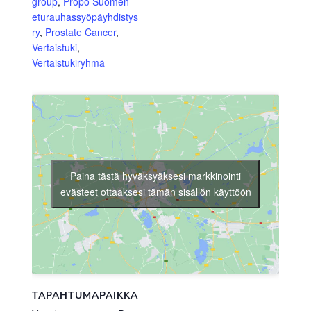
group
,
Propo Suomen
eturauhassyöpäyhdistys
ry
,
Prostate Cancer
,
Vertaistuki
,
Vertaistukiryhmä
Paina tästä hyväksyäksesi markkinointi
evästeet ottaaksesi tämän sisällön käyttöön
TAPAHTUMAPAIKKA