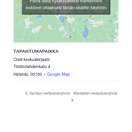
Paina tästä hyväksyäksesi markkinointi
evästeet ottaaksesi tämän sisällön käyttöön
TAPAHTUMAPAIKKA
Oodi keskuskirjasto
Töölönlahdenkatu 4
Helsinki
,
00100
+ Google Map
Mäntsälän vertaistukiryhmä
Vantaan vertaistukiryhmä