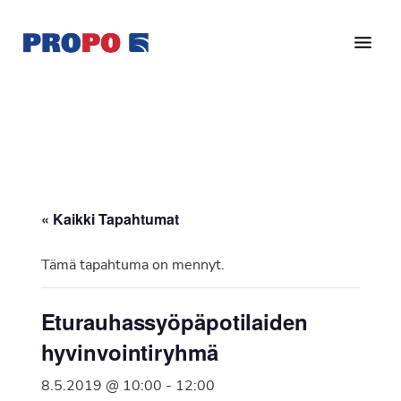
Hyppää
Hyppää
pääsisältöön
alatunnisteeseen
Yhdistys
Propo
on
/
valtakunnallinen
Suomen
potilasjärjestö,
eturauhassyöpäyhdistys
joka
on
Ry
« Kaikki Tapahtumat
perustettu
vuonna
Tämä tapahtuma on mennyt.
1997.
Yhdistys
Eturauhassyöpäpotilaiden
on
hyvinvointiryhmä
Suomen
Syöpäyhdistyksen
8.5.2019 @ 10:00
-
12:00
jäsenjärjestö.