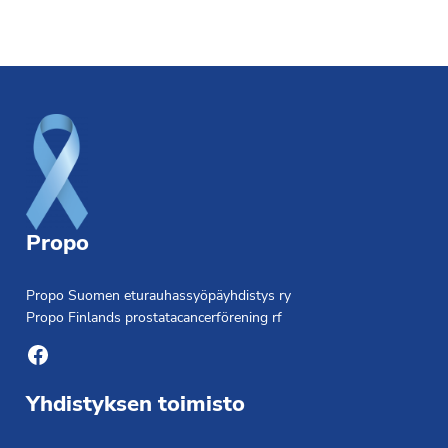
Footer
Propo
Propo Suomen eturauhassyöpäyhdistys ry
Propo Finlands prostatacancerförening rf
Facebook
Yhdistyksen toimisto