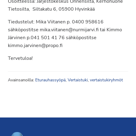
Osoitteessa: Järjestökeskus Onnensilta, Kerhohuone
Tietosilta, Siltakatu 6, 05900 Hyvinkää
Tiedustelut: Mika Viitanen p. 0400 958616
sähköpostitse mika.viitanen@nurmijarvi.fi tai Kimmo
Järvinen p.041 501 41 76 sähköpostitse
kimmo.jarvinen@propo.fi
Tervetuloa!
Avainsanoilla:
Eturauhassyöpä
,
Vertaistuki
,
vertaistukiryhmöt
Footer