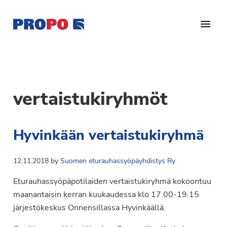
Hyppää
Hyppää
pääsisältöön
alatunnisteeseen
Yhdistys
Propo
on
/
valtakunnallinen
Suomen
potilasjärjestö,
vertaistukiryhmöt
eturauhassyöpäyhdistys
joka
on
Ry
Hyvinkään vertaistukiryhmä
perustettu
vuonna
1997.
12.11.2018
by
Suomen eturauhassyöpäyhdistys Ry
Yhdistys
Eturauhassyöpäpotilaiden vertaistukiryhmä kokoontuu
on
maanantaisin kerran kuukaudessa klo 17.00-19.15
Suomen
järjestökeskus Onnensillassa Hyvinkäällä.
Syöpäyhdistyksen
jäsenjärjestö.