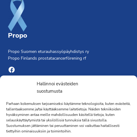
Propo
Propo Suomen eturauhassyöpäyhdistys ry
Propo Finlands prostatacancerförening rf
Facebook
Yhdistyksen toimisto
Hallinnoi evästeiden
suostumusta
Laivapojankatu 3 C, 00180 Helsinki
Parhaan kokemuksen tarjoamiseksi käytämme teknologioita, kuten evästeitä,
toimisto@propo.fi
tallentaaksemme ja/tai käyttääksemme laitetietoja. Näiden tekniikoiden
Saavutettavuusseloste »
hyväksyminen antaa meille mahdollisuuden käsitellä tietoja, kuten
Toiminnanjohtaja
selauskäyttäytymistä tai yksilöllisiä tunnuksia tällä sivustolla.
Suostumuksen jättäminen tai peruuttaminen voi vaikuttaa haitallisesti
tiettyihin ominaisuuksiin ja toimintoihin.