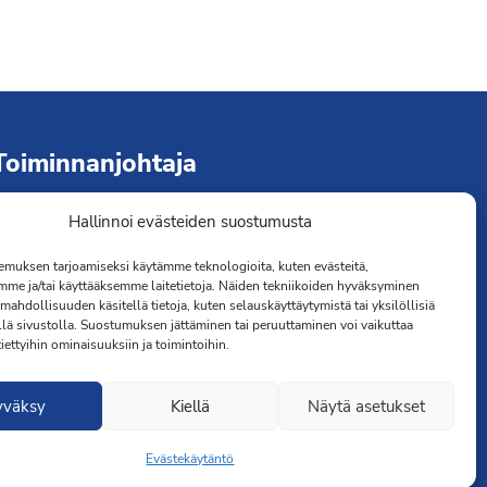
Toiminnanjohtaja
Hallinnoi evästeiden suostumusta
immo Järvinen
erveydenhoitaja
muksen tarjoamiseksi käytämme teknologioita, kuten evästeitä,
041 501 4176
mme ja/tai käyttääksemme laitetietoja. Näiden tekniikoiden hyväksyminen
mahdollisuuden käsitellä tietoja, kuten selauskäyttäytymistä tai yksilöllisiä
llä sivustolla. Suostumuksen jättäminen tai peruuttaminen voi vaikuttaa
 tiettyihin ominaisuuksiin ja toimintoihin.
yväksy
Kiellä
Näytä asetukset
Evästekäytäntö