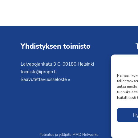
Yhdistyksen toimisto
Laivapojankatu 3 C, 00180 Helsinki
K
toimisto@propo.fi
T
Parhaan koke
Saavutettavuusseloste »
tallentaakse
antaa meille 
tunnuksia tä
haitallisesti
H
·Toteutus ja ylläpito
MMD Networks
·