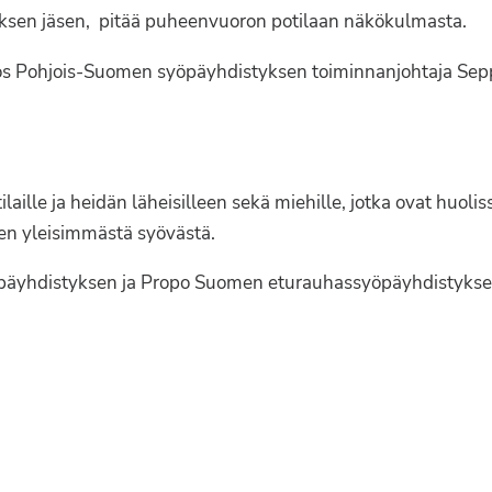
uksen jäsen, pitää puheenvuoron potilaan näkökulmasta.
ös Pohjois-Suomen syöpäyhdistyksen toiminnanjohtaja Sep
laille ja heidän läheisilleen sekä miehille, jotka ovat huol
en yleisimmästä syövästä.
päyhdistyksen ja Propo Suomen eturauhassyöpäyhdistykse