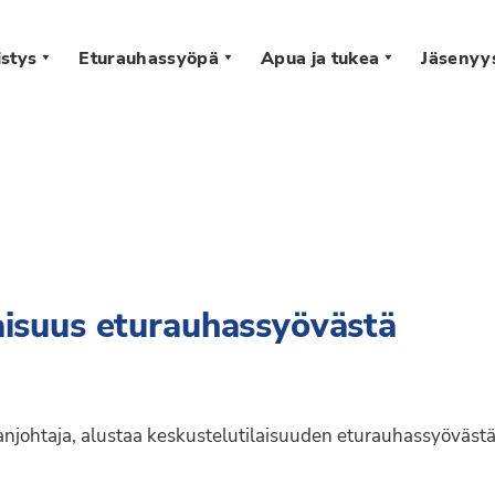
stys
Eturauhassyöpä
Apua ja tukea
Jäsenyy
s
laisuus eturauhassyövästä
njohtaja, alustaa keskustelutilaisuuden eturauhassyövästä