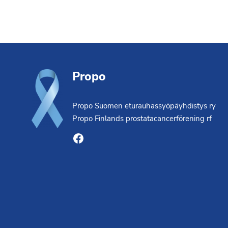
Footer
Propo
Propo Suomen eturauhassyöpäyhdistys ry
Propo Finlands prostatacancerförening rf
Facebook