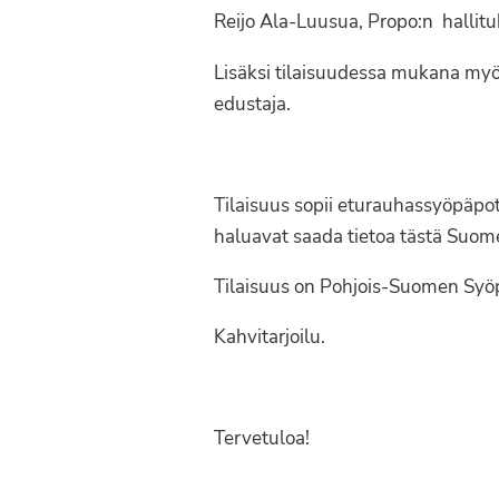
Syöpäyhdistyksen
Reijo Ala-Luusua, Propo:n hallit
jäsenjärjestö.
Lisäksi tilaisuudessa mukana my
edustaja.
Tilaisuus sopii eturauhassyöpäpoti
haluavat saada tietoa tästä Suom
Tilaisuus on Pohjois-Suomen Syö
Kahvitarjoilu.
Tervetuloa!