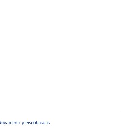
Liity jäseneksi
Rovaniemi
,
yleisötilaisuus