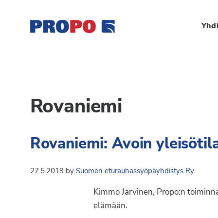
Hyppää
Hyppää
Hyppää
ensisijaiseen
pääsisältöön
alatunnisteeseen
Yhdi
valikkoon
Yhdistys
Propo
on
/
valtakunnallinen
Suomen
Rovaniemi
potilasjärjestö,
eturauhassyöpäyhdisty
joka
on
Ry
Rovaniemi: Avoin yleisöti
perustettu
vuonna
1997.
27.5.2019
by
Suomen eturauhassyöpäyhdistys Ry
Yhdistys
Kimmo Järvinen, Propo:n toiminna
on
elämään.
Suomen