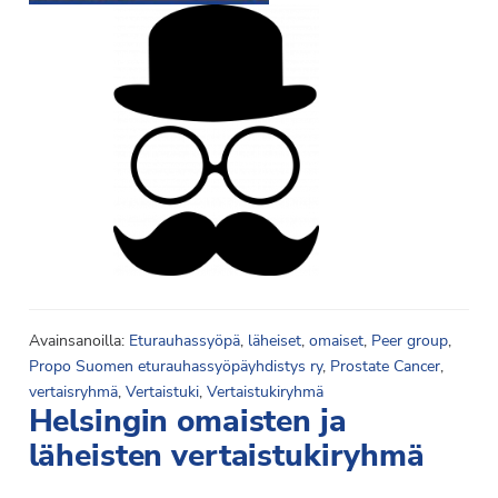
Avainsanoilla:
Eturauhassyöpä
,
läheiset
,
omaiset
,
Peer group
,
Propo Suomen eturauhassyöpäyhdistys ry
,
Prostate Cancer
,
vertaisryhmä
,
Vertaistuki
,
Vertaistukiryhmä
Helsingin omaisten ja
läheisten vertaistukiryhmä