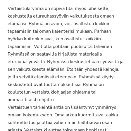
Vertaistukiryhmä on sopiva tila, myös läheiselle,
keskustella eturauhassyövän vaikutuksesta omaan
elämääsi. Ryhmä on avoin, voit osallistua kaikkiin
tapaamisiin tai oman kalenterisi mukaan. Parhaan
hyödyn kuitenkin saat, kun osallistut kaikkiin
tapaamisiin. Voit olla potilaan puoliso tai läheinen
Ryhmässä on saatavilla kirjallista materiaalia
eturauhasyövästä. Ryhmässä keskustellaan syövästä ja
sen vaikutuksesta elämään. Etsitään yhdessä keinoja,
joilla selvitä elämässä eteenpäin. Ryhmässä käydyt
keskustelut ovat luottamuksellisia. Ryhmä on
koulutetun vertaistukiohjaajan ohjaama tai
ammatillisesti ohjattu.
Vertaistuen tärkeintä antia on lisääntynyt ymmärrys
omaan kokemukseen. Oma arkea kuormittava taakka
suhteellistuu ja ottaa vähemmän hallitsevan osan
arjesta. Vertaistuki auttaa toipumaan henkisesti.