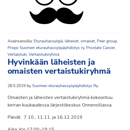
Avainsanoilla:
Eturauhassyöpä
,
läheiset
,
omaiset
,
Peer group
,
Propo Suomen eturauhassyöpäyhdistys ry
,
Prostate Cancer
,
Vertaistuki
,
Vertaistukiryhmä
Hyvinkään läheisten ja
omaisten vertaistukiryhmä
28.5.2019
by
Suomen eturauhassyöpäyhdistys Ry
Omaisten ja läheisten vertaistukiryhmä kokoontuu
kerran kuukaudessa Järjestökeskus Onnensillassa.
Päivät: 7.10., 11.11. ja 16.12.2019
Aika: klo 17:00-19:15