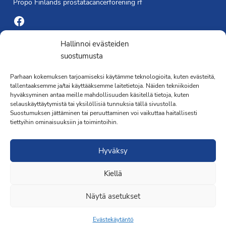
Propo Finlands prostatacancerförening rf
Facebook
Yhdistyksen toimisto
Hallinnoi evästeiden
suostumusta
Laivapojankatu 3 C, 00180 Helsinki
Parhaan kokemuksen tarjoamiseksi käytämme teknologioita, kuten evästeitä,
toimisto@propo.fi
tallentaaksemme ja/tai käyttääksemme laitetietoja. Näiden tekniikoiden
Saavutettavuusseloste »
hyväksyminen antaa meille mahdollisuuden käsitellä tietoja, kuten
Toiminnanjohtaja
selauskäyttäytymistä tai yksilöllisiä tunnuksia tällä sivustolla.
Suostumuksen jättäminen tai peruuttaminen voi vaikuttaa haitallisesti
tiettyihin ominaisuuksiin ja toimintoihin.
Kimmo Järvinen
Terveydenhoitaja
Hyväksy
041 501 4176
Kiellä
Näytä asetukset
Evästekäytäntö
Liity jäseneksi
·Toteutus ja ylläpito
MMD Networks
·