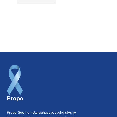
Footer
Propo
Propo Suomen eturauhassyöpäyhdistys ry