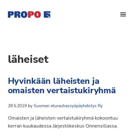
Hyppää
Hyppää
pääsisältöön
alatunnisteeseen
Yhdistys
Propo
on
/
valtakunnallinen
Suomen
potilasjärjestö,
läheiset
eturauhassyöpäyhdistys
joka
on
Ry
Hyvinkään läheisten ja
perustettu
vuonna
omaisten vertaistukiryhmä
1997.
Yhdistys
28.5.2019
by
Suomen eturauhassyöpäyhdistys Ry
on
Omaisten ja läheisten vertaistukiryhmä kokoontuu
Suomen
kerran kuukaudessa Järjestökeskus Onnensillassa.
Syöpäyhdistyksen
jäsenjärjestö.