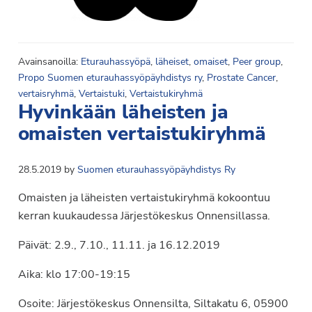
Avainsanoilla:
Eturauhassyöpä
,
läheiset
,
omaiset
,
Peer group
,
Propo Suomen eturauhassyöpäyhdistys ry
,
Prostate Cancer
,
vertaisryhmä
,
Vertaistuki
,
Vertaistukiryhmä
Hyvinkään läheisten ja
omaisten vertaistukiryhmä
28.5.2019
by
Suomen eturauhassyöpäyhdistys Ry
Omaisten ja läheisten vertaistukiryhmä kokoontuu
kerran kuukaudessa Järjestökeskus Onnensillassa.
Päivät: 2.9., 7.10., 11.11. ja 16.12.2019
Aika: klo 17:00-19:15
Osoite: Järjestökeskus Onnensilta, Siltakatu 6, 05900