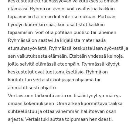
keskustella eturauhassyövän vaikutuksesta omaan
elämääsi. Ryhmä on avoin, voit osallistua kaikkiin
tapaamisiin tai oman kalenterisi mukaan. Parhaan
hyödyn kuitenkin saat, kun osallistut kaikkiin
tapaamisiin. Voit olla potilaan puoliso tai läheinen
Ryhmässä on saatavilla kirjallista materiaalia
eturauhasyövästä. Ryhmässä keskustellaan syövästä ja
sen vaikutuksesta elämään. Etsitään yhdessä keinoja,
joilla selvitä elämässä eteenpäin. Ryhmässä käydyt
keskustelut ovat luottamuksellisia. Ryhmä on
koulutetun vertaistukiohjaajan ohjaama tai
ammatillisesti ohjattu.
Vertaistuen tärkeintä antia on lisääntynyt ymmärrys
omaan kokemukseen. Oma arkea kuormittava taakka
suhteellistuu ja ottaa vähemmän hallitsevan osan
arjesta. Vertaistuki auttaa toipumaan henkisesti.