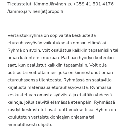
Tiedustelut: Kimmo Järvinen p. +358 41 501 4176
/kimmo.jarvinen(at)propo.fi
Vertaistukiryhmä on sopiva tila keskustella
eturauhassyövän vaikutuksesta omaan elämääsi.
Ryhmä on avoin, voit osallistua kaikkiin tapaamisiin tai
oman kalenterisi mukaan. Parhaan hyödyn kuitenkin
saat, kun osallistut kaikkiin tapaamisiin. Voit olla
potilas tai voit olla mies, joka on kiinnostunut oman
eturauhasensa tilanteesta. Ryhmässä on saatavilla
kirjallista materiaalia eturauhasyövästä. Ryhmässä
keskustellaan omasta syövästä ja etsitään yhdessä
keinoja, joilla selvitä elämässä eteenpäin. Ryhmässä
käydyt keskustelut ovat luottamuksellisia. Ryhmä on
koulutetun vertaistukiohjaajan ohjaama tai
ammatillisesti ohjattu.