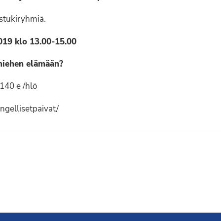
istukiryhmiä.
019 klo 13.00-15.00
 miehen elämään?
140 e /hlö
engellisetpaivat/