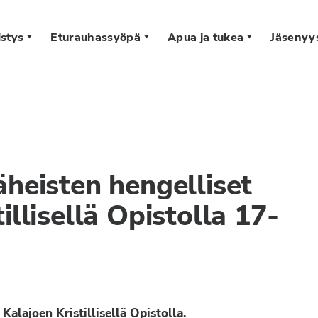
stys
Eturauhassyöpä
Apua ja tukea
Jäsenyy
s
äheisten hengelliset
illisellä Opistolla 17-
Kalajoen Kristillisellä Opistolla.