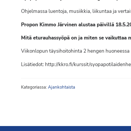
Syöpäyhdistyksen
jäsenjärjestö.
Ohjelmassa luentoja, musiikkia, liikuntaa ja verta
Propon Kimmo Järvinen alustaa päivillä 18.5.2
Mitä eturauhassyöpä on ja miten se vaikuttaa
Viikonlopun täysihoitohinta 2 hengen huoneessa 
Lisätiedot: http://kkro.fi/kurssit/syopapotilaidenh
Kategoriassa:
Ajankohtaista
Footer