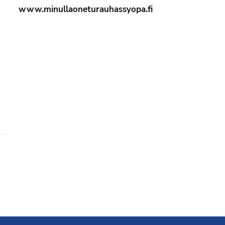
www.minullaoneturauhassyopa.fi
Liity jäseneksi