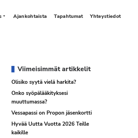
s
Ajankohtaista
Tapahtumat
Yhteystiedot
Ensisijainen
Viimeisimmät artikkelit
sivupalkki
Olisiko syytä vielä harkita?
Onko syöpälääkityksesi
muuttumassa?
Vessapassi on Propon jäsenkortti
Hyvää Uutta Vuotta 2026 Teille
kaikille