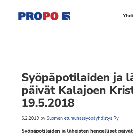
Hyppää
Hyppää
Hyppää
Hyppää
ensisijaiseen
pääsisältöön
ensisijaiseen
alatunnisteeseen
Yhdi
valikkoon
sivupalkkiin
Yhdistys
Propo
on
/
valtakunnallinen
Suomen
potilasjärjestö,
eturauhassyöpäyhdisty
joka
Syöpäpotilaiden ja l
on
Ry
perustettu
päivät Kalajoen Krist
vuonna
19.5.2018
1997.
Yhdistys
6.2.2019
by
Suomen eturauhassyöpäyhdistys Ry
on
Suomen
Syöpäpotilaiden ja läheisten hengelliset päivät 