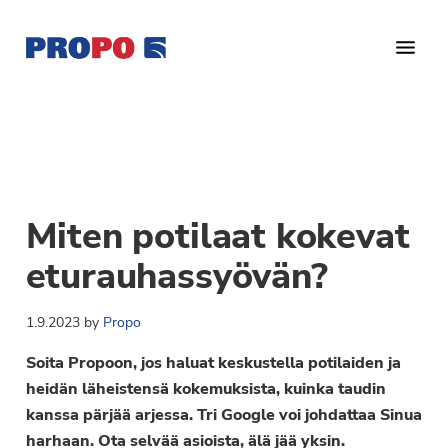
Hyppää
Hyppää
Hyppää
pääsisältöön
ensisijaiseen
alatunnisteeseen
sivupalkkiin
Yhdistys
Propo
on
/
valtakunnallinen
Suomen
potilasjärjestö,
eturauhassyöpäyhdistys
joka
Miten potilaat kokevat
on
Ry
perustettu
eturauhassyövän?
vuonna
1997.
1.9.2023
by
Propo
Yhdistys
Soita Propoon, jos haluat keskustella potilaiden ja
on
heidän läheistensä kokemuksista, kuinka taudin
Suomen
kanssa pärjää arjessa. Tri Google voi johdattaa Sinua
Syöpäyhdistyksen
harhaan. Ota selvää asioista, älä jää yksin.
jäsenjärjestö.