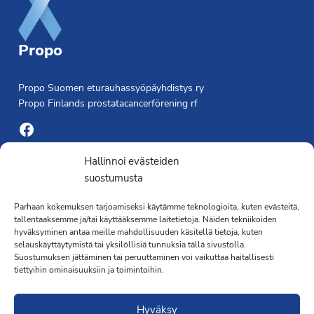
Propo
Propo Suomen eturauhassyöpäyhdistys ry
Propo Finlands prostatacancerförening rf
Facebook
Yhdistyksen toimisto
Hallinnoi evästeiden
suostumusta
Laivapojankatu 3 C, 00180 Helsinki
Parhaan kokemuksen tarjoamiseksi käytämme teknologioita, kuten evästeitä,
toimisto@propo.fi
tallentaaksemme ja/tai käyttääksemme laitetietoja. Näiden tekniikoiden
Saavutettavuusseloste »
hyväksyminen antaa meille mahdollisuuden käsitellä tietoja, kuten
Toiminnanjohtaja
selauskäyttäytymistä tai yksilöllisiä tunnuksia tällä sivustolla.
Suostumuksen jättäminen tai peruuttaminen voi vaikuttaa haitallisesti
tiettyihin ominaisuuksiin ja toimintoihin.
Kimmo Järvinen
Terveydenhoitaja
Hyväksy