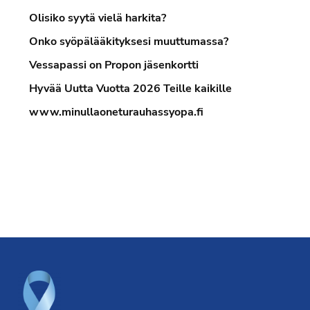
Olisiko syytä vielä harkita?
Onko syöpälääkityksesi muuttumassa?
Vessapassi on Propon jäsenkortti
Hyvää Uutta Vuotta 2026 Teille kaikille
www.minullaoneturauhassyopa.fi
Footer