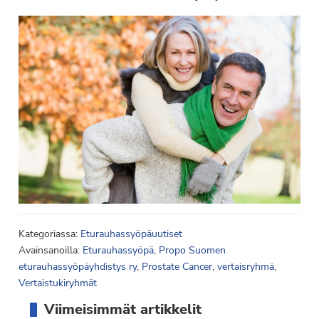
Kategoriassa:
Eturauhassyöpäuutiset
Avainsanoilla:
Eturauhassyöpä
,
Propo Suomen
eturauhassyöpäyhdistys ry
,
Prostate Cancer
,
vertaisryhmä
,
Vertaistukiryhmät
Ensisijainen
Viimeisimmät artikkelit
sivupalkki