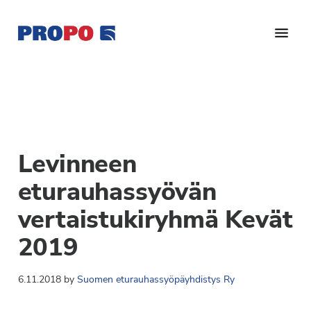
Hyppää
Hyppää
Hyppää
pääsisältöön
ensisijaiseen
alatunnisteeseen
sivupalkkiin
Yhdistys
Propo
on
/
valtakunnallinen
Suomen
potilasjärjestö,
eturauhassyöpäyhdistys
joka
Levinneen
on
Ry
perustettu
eturauhassyövän
vuonna
vertaistukiryhmä Kevät
1997.
Yhdistys
2019
on
Suomen
6.11.2018
by
Suomen eturauhassyöpäyhdistys Ry
Syöpäyhdistyksen
jäsenjärjestö.