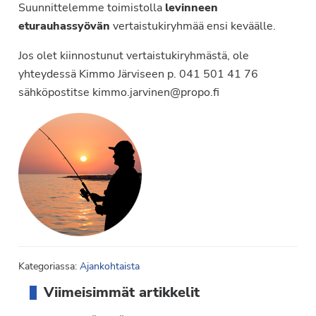
Suunnittelemme toimistolla
levinneen
eturauhassyövän
vertaistukiryhmää ensi keväälle.
Jos olet kiinnostunut vertaistukiryhmästä, ole
yhteydessä Kimmo Järviseen p. 041 501 41 76
sähköpostitse kimmo.jarvinen@propo.fi
Kategoriassa:
Ajankohtaista
Ensisijainen
Viimeisimmät artikkelit
sivupalkki