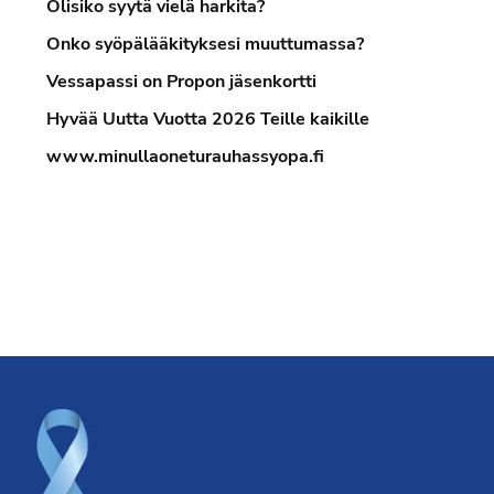
Olisiko syytä vielä harkita?
Onko syöpälääkityksesi muuttumassa?
Vessapassi on Propon jäsenkortti
Hyvää Uutta Vuotta 2026 Teille kaikille
www.minullaoneturauhassyopa.fi
Footer