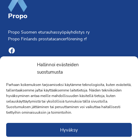
Propo
Propo Suomen eturauhassyöpäyhdistys ry
Propo Finlands prostatacancerförening rf
Facebook
Yhdistyksen toimisto
Hallinnoi evästeiden
suostumusta
Laivapojankatu 3 C, 00180 Helsinki
Parhaan kokemuksen tarjoamiseksi käytämme teknologioita, kuten evästeitä,
toimisto@propo.fi
tallentaaksemme ja/tai käyttääksemme laitetietoja. Näiden tekniikoiden
Saavutettavuusseloste »
hyväksyminen antaa meille mahdollisuuden käsitellä tietoja, kuten
Toiminnanjohtaja
selauskäyttäytymistä tai yksilöllisiä tunnuksia tällä sivustolla.
Suostumuksen jättäminen tai peruuttaminen voi vaikuttaa haitallisesti
tiettyihin ominaisuuksiin ja toimintoihin.
Kimmo Järvinen
Terveydenhoitaja
Hyväksy
041 501 4176