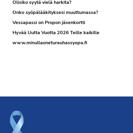
Olisiko syytä vielä harkita?
Onko syöpälääkityksesi muuttumassa?
Vessapassi on Propon jäsenkortti
Hyvää Uutta Vuotta 2026 Teille kaikille
www.minullaoneturauhassyopa.fi
Footer