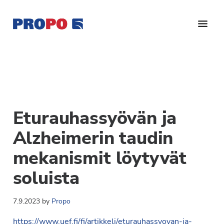
Hyppää
Hyppää
Hyppää
pääsisältöön
ensisijaiseen
alatunnisteeseen
sivupalkkiin
Yhdistys
Propo
on
/
valtakunnallinen
Suomen
potilasjärjestö,
eturauhassyöpäyhdistys
joka
Eturauhassyövän ja
on
Ry
perustettu
Alzheimerin taudin
vuonna
mekanismit löytyvät
1997.
Yhdistys
soluista
on
Suomen
7.9.2023
by
Propo
Syöpäyhdistyksen
jäsenjärjestö.
https://www.uef.fi/fi/artikkeli/eturauhassyovan-ja-