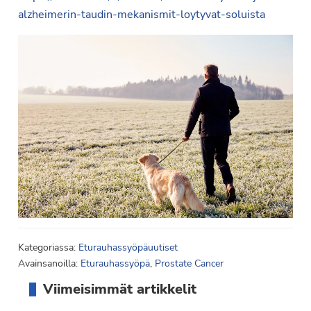
alzheimerin-taudin-mekanismit-loytyvat-soluista
Kategoriassa:
Eturauhassyöpäuutiset
Avainsanoilla:
Eturauhassyöpä
,
Prostate Cancer
Ensisijainen
Viimeisimmät artikkelit
sivupalkki