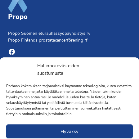
Propo
Propo Suomen eturauhassyöpäyhdistys ry
Propo Finlands prostatacancerförening rf
Facebook
Yhdistyksen toimisto
Hallinnoi evästeiden
suostumusta
Laivapojankatu 3 C, 00180 Helsinki
Parhaan kokemuksen tarjoamiseksi käytämme teknologioita, kuten evästeitä,
toimisto@propo.fi
tallentaaksemme ja/tai käyttääksemme laitetietoja. Näiden tekniikoiden
Saavutettavuusseloste »
hyväksyminen antaa meille mahdollisuuden käsitellä tietoja, kuten
Toiminnanjohtaja
selauskäyttäytymistä tai yksilöllisiä tunnuksia tällä sivustolla.
Suostumuksen jättäminen tai peruuttaminen voi vaikuttaa haitallisesti
tiettyihin ominaisuuksiin ja toimintoihin.
Kimmo Järvinen
Terveydenhoitaja
Hyväksy
041 501 4176