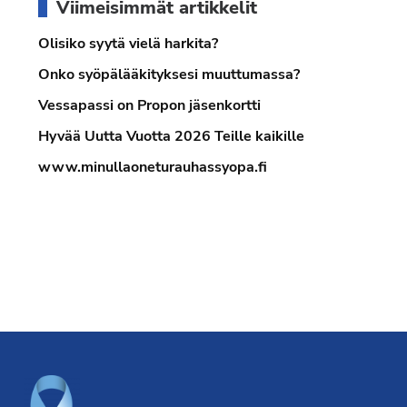
Viimeisimmät artikkelit
sivupalkki
Olisiko syytä vielä harkita?
Onko syöpälääkityksesi muuttumassa?
Vessapassi on Propon jäsenkortti
Hyvää Uutta Vuotta 2026 Teille kaikille
www.minullaoneturauhassyopa.fi
Footer