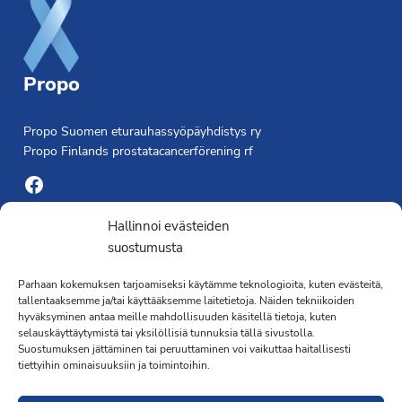
Propo
Propo Suomen eturauhassyöpäyhdistys ry
Propo Finlands prostatacancerförening rf
Facebook
Yhdistyksen toimisto
Hallinnoi evästeiden
suostumusta
Laivapojankatu 3 C, 00180 Helsinki
Parhaan kokemuksen tarjoamiseksi käytämme teknologioita, kuten evästeitä,
toimisto@propo.fi
tallentaaksemme ja/tai käyttääksemme laitetietoja. Näiden tekniikoiden
Saavutettavuusseloste »
hyväksyminen antaa meille mahdollisuuden käsitellä tietoja, kuten
Toiminnanjohtaja
selauskäyttäytymistä tai yksilöllisiä tunnuksia tällä sivustolla.
Suostumuksen jättäminen tai peruuttaminen voi vaikuttaa haitallisesti
tiettyihin ominaisuuksiin ja toimintoihin.
Kimmo Järvinen