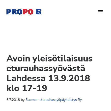
Hyppää
Hyppää
Hyppää
pääsisältöön
ensisijaiseen
alatunnisteeseen
sivupalkkiin
Yhdistys
Propo
on
/
valtakunnallinen
Suomen
potilasjärjestö,
eturauhassyöpäyhdistys
joka
Avoin yleisötilaisuus
on
Ry
perustettu
eturauhassyövästä
vuonna
Lahdessa 13.9.2018
1997.
Yhdistys
klo 17-19
on
Suomen
3.7.2018
by
Suomen eturauhassyöpäyhdistys Ry
Syöpäyhdistyksen
jäsenjärjestö.