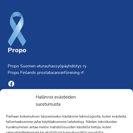
Footer
Propo
Propo Suomen eturauhassyöpäyhdistys ry
Propo Finlands prostatacancerförening rf
Facebook
Yhdistyksen toimisto
Hallinnoi evästeiden
suostumusta
Laivapojankatu 3 C, 00180 Helsinki
Parhaan kokemuksen tarjoamiseksi käytämme teknologioita, kuten evästeitä,
toimisto@propo.fi
tallentaaksemme ja/tai käyttääksemme laitetietoja. Näiden tekniikoiden
Saavutettavuusseloste »
hyväksyminen antaa meille mahdollisuuden käsitellä tietoja, kuten
selauskäyttäytymistä tai yksilöllisiä tunnuksia tällä sivustolla.