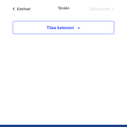
päivä.
Navig
aja
Tänään
Seuraavat
Tapahtumat
Edelliset
Näkymät
Tapahtumat
navigoint
Tilaa kalenteri