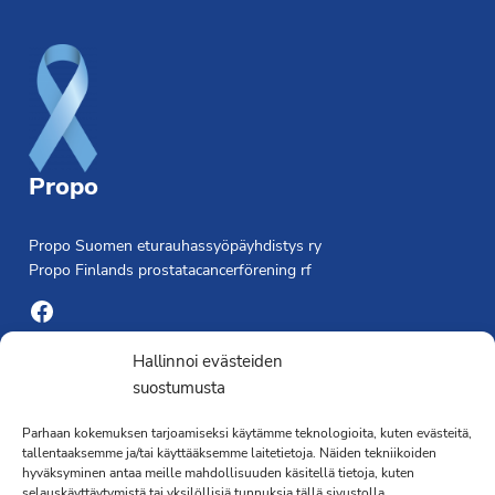
Footer
Propo
Propo Suomen eturauhassyöpäyhdistys ry
Propo Finlands prostatacancerförening rf
Facebook
Yhdistyksen toimisto
Hallinnoi evästeiden
suostumusta
Laivapojankatu 3 C, 00180 Helsinki
Parhaan kokemuksen tarjoamiseksi käytämme teknologioita, kuten evästeitä,
toimisto@propo.fi
tallentaaksemme ja/tai käyttääksemme laitetietoja. Näiden tekniikoiden
Saavutettavuusseloste »
hyväksyminen antaa meille mahdollisuuden käsitellä tietoja, kuten
selauskäyttäytymistä tai yksilöllisiä tunnuksia tällä sivustolla.