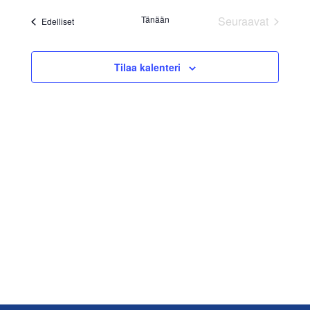
päivä.
Navig
aja
Tänään
Seuraavat
Tapahtumat
Edelliset
Näkymät
Tapahtumat
navigoint
Tilaa kalenteri