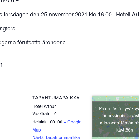
s torsdagen den 25 november 2021 klo 16.00 i Hotell Art
ngfors.
adgarna förutsatta ärendena
21
Ä
TAPAHTUMAPAIKKA
Hotel Arthur
Paina tästä hyväksy
Vuorikatu 19
markkinointi eväs
Helsinki
,
00100
+ Google
ottaaksesi tämän si
käyttöön
Map
Näytä Tapahtumapaikka