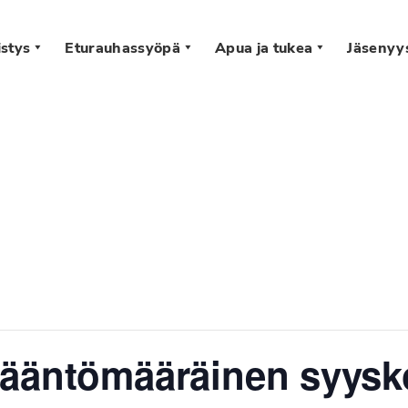
stys
Eturauhassyöpä
Apua ja tukea
Jäsenyy
s
sääntömääräinen syys