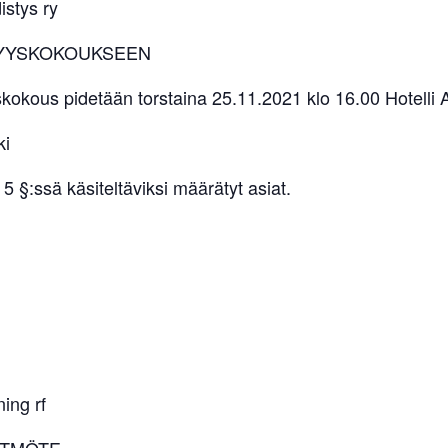
stys ry
YYSKOKOUKSEEN
kous pidetään torstaina 25.11.2021 klo 16.00 Hotelli A
ki
 §:ssä käsiteltäviksi määrätyt asiat.
ing rf
STMÖTE