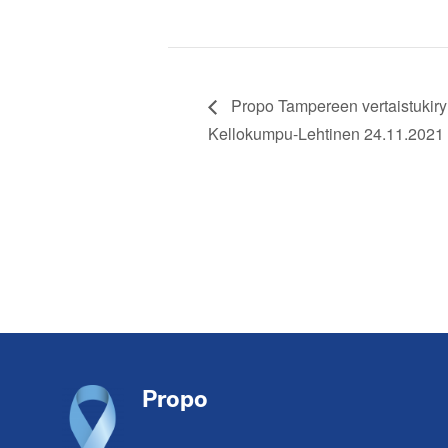
Propo Tampereen vertaistukiryh
Kellokumpu-Lehtinen 24.11.2021
Footer
Propo