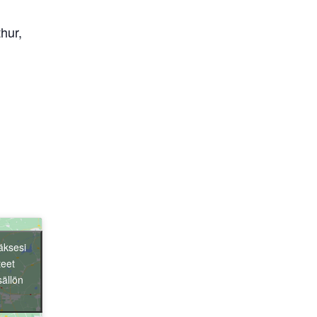
hur,
Liity jäseneksi
äksesi
teet
sällön