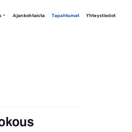
s
Ajankohtaista
Tapahtumat
Yhteystiedot
kokous