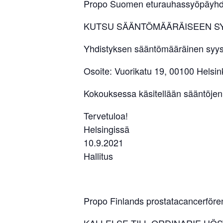
Propo Suomen eturauhassyöpäyhdi
KUTSU SÄÄNTÖMÄÄRÄISEEN S
Yhdistyksen sääntömääräinen syysko
Osoite: Vuorikatu 19, 00100 Helsin
Kokouksessa käsitellään sääntöjen 5
Tervetuloa!
Helsingissä
10.9.2021
Hallitus
Propo Finlands prostatacancerfören
KALLELSE TILL ORDINARIE HÖ