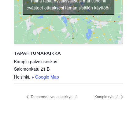
Paina tästä hyväksyäksesi markkinointi
evästeet ottaaksesi tämän sisällön käyttöön
TAPAHTUMAPAIKKA
Kampin palvelukeskus
Salomonkatu 21 B
Helsinki
,
+ Google Map
Tampereen vertaistukiryhmä
Kampin ryhmä