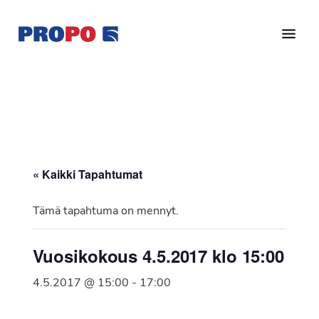
Hyppää
Hyppää
pääsisältöön
alatunnisteeseen
Yhdistys
Propo
on
/
valtakunnallinen
Suomen
potilasjärjestö,
eturauhassyöpäyhdistys
joka
on
Ry
« Kaikki Tapahtumat
perustettu
vuonna
Tämä tapahtuma on mennyt.
1997.
Yhdistys
Vuosikokous 4.5.2017 klo 15:00
on
Suomen
4.5.2017 @ 15:00
-
17:00
Syöpäyhdistyksen
jäsenjärjestö.