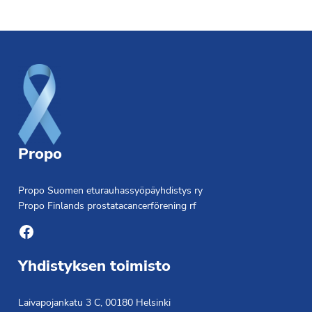
Footer
Propo
Propo Suomen eturauhassyöpäyhdistys ry
Propo Finlands prostatacancerförening rf
Facebook
Yhdistyksen toimisto
Laivapojankatu 3 C, 00180 Helsinki