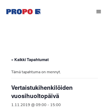
Hyppää
Hyppää
pääsisältöön
alatunnisteeseen
Yhdistys
Propo
on
/
valtakunnallinen
Suomen
potilasjärjestö,
eturauhassyöpäyhdistys
joka
on
Ry
« Kaikki Tapahtumat
perustettu
vuonna
Tämä tapahtuma on mennyt.
1997.
Yhdistys
Vertaistukihenkilöiden
on
vuosihuoltopäivä
Suomen
Syöpäyhdistyksen
1.11.2019 @ 09:00
-
15:00
jäsenjärjestö.