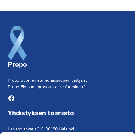
Footer
Propo
Propo Suomen eturauhassyöpäyhdistys ry
Propo Finlands prostatacancerförening rf
Facebook
Yhdistyksen toimisto
Laivapojankatu 3 C, 00180 Helsinki