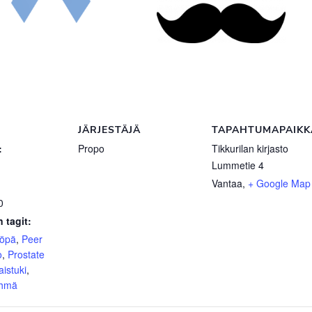
JÄRJESTÄJÄ
TAPAHTUMAPAIKK
:
Propo
Tikkurilan kirjasto
Lummetie 4
Vantaa
,
+ Google Map
0
 tagit:
yöpä
,
Peer
o
,
Prostate
aistuki
,
yhmä