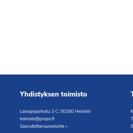
Yhdistyksen toimisto
Laivapojankatu 3 C, 00180 Helsinki
K
toimisto@propo.fi
T
Saavutettavuusseloste »