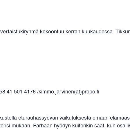
vertaistukiryhmä kokoontuu kerran kuukaudessa Tikkuril
58 41 501 4176 /kimmo.jarvinen(at)propo.fi
skustella eturauhassyövän vaikutuksesta omaan elämääsi.
erisi mukaan. Parhaan hyödyn kuitenkin saat, kun osallist