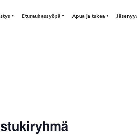
stys
Eturauhassyöpä
Apua ja tukea
Jäsenyy
s
istukiryhmä