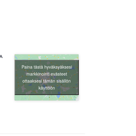
Liity jäseneksi
A
Paina tästä hyväksyäksesi
markkinointi evästeet
ottaaksesi tämän sisällön
käyttöön