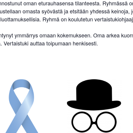
kiinnostunut oman eturauhasensa tilanteesta. Ryhmässä on s
ellaan omasta syövästä ja etsitään yhdessä keinoja, jo
uottamuksellisia. Ryhmä on koulutetun vertaistukiohjaaj
sääntynyt ymmärrys omaan kokemukseen. Oma arkea kuormit
 Vertaistuki auttaa toipumaan henkisesti.