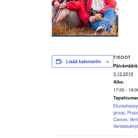
TIEDOT
Lisää kalenteriin
Päivämäärä
3.12.2019
Aika:
17:00 - 19:0
Tapahtuman
Eturauhass
group
,
Prop
Cancer
,
Vert
Vertaistukir