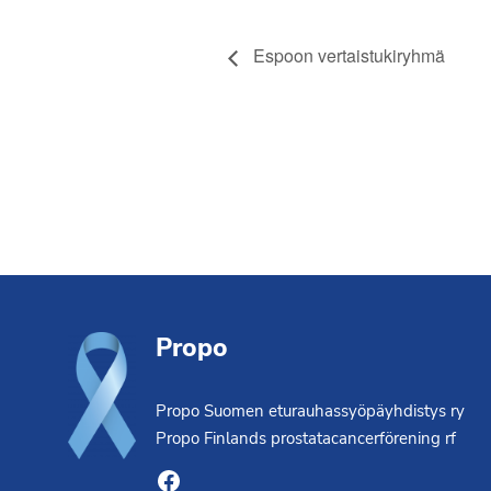
Espoon vertaistukiryhmä
Footer
Propo
Propo Suomen eturauhassyöpäyhdistys ry
Propo Finlands prostatacancerförening rf
Facebook