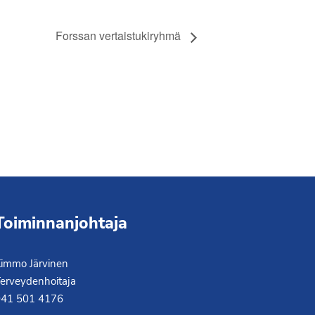
Forssan vertaistukiryhmä
Toiminnanjohtaja
immo Järvinen
erveydenhoitaja
041 501 4176