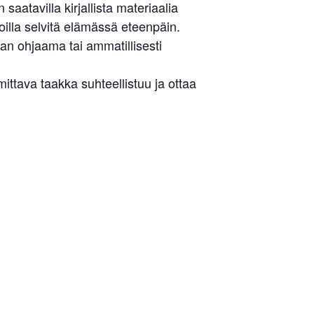
aatavilla kirjallista materiaalia
illa selvitä elämässä eteenpäin.
an ohjaama tai ammatillisesti
tava taakka suhteellistuu ja ottaa