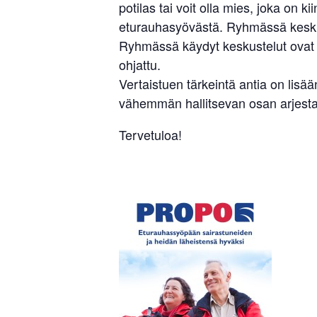
potilas tai voit olla mies, joka on 
eturauhasyövästä. Ryhmässä keskust
Ryhmässä käydyt keskustelut ovat l
ohjattu.
Vertaistuen tärkeintä antia on li
vähemmän hallitsevan osan arjesta.
Tervetuloa!