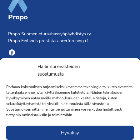
Propo
Propo Suomen eturauhassyöpäyhdistys ry
Propo Finlands prostatacancerförening rf
Facebook
Yhdistyksen toimisto
Hallinnoi evästeiden
suostumusta
Laivapojankatu 3 C, 00180 Helsinki
Parhaan kokemuksen tarjoamiseksi käytämme teknologioita, kuten evästeitä,
toimisto@propo.fi
tallentaaksemme ja/tai käyttääksemme laitetietoja. Näiden tekniikoiden
Saavutettavuusseloste »
hyväksyminen antaa meille mahdollisuuden käsitellä tietoja, kuten
Toiminnanjohtaja
selauskäyttäytymistä tai yksilöllisiä tunnuksia tällä sivustolla.
Suostumuksen jättäminen tai peruuttaminen voi vaikuttaa haitallisesti
tiettyihin ominaisuuksiin ja toimintoihin.
Kimmo Järvinen
Terveydenhoitaja
Hyväksy
041 501 4176