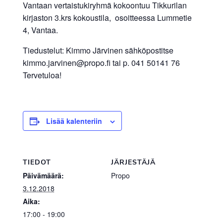
Vantaan vertaistukiryhmä kokoontuu Tikkurilan
kirjaston 3.krs kokoustila, osoitteessa Lummetie
4, Vantaa.
Tiedustelut: Kimmo Järvinen sähköpostitse
kimmo.jarvinen@propo.fi tai p. 041 50141 76
Tervetuloa!
Lisää kalenteriin
TIEDOT
JÄRJESTÄJÄ
Päivämäärä:
Propo
3.12.2018
Aika:
17:00 - 19:00