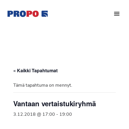
Hyppää
Hyppää
pääsisältöön
alatunnisteeseen
Yhdistys
Propo
on
/
valtakunnallinen
Suomen
potilasjärjestö,
eturauhassyöpäyhdistys
joka
on
Ry
« Kaikki Tapahtumat
perustettu
vuonna
Tämä tapahtuma on mennyt.
1997.
Yhdistys
Vantaan vertaistukiryhmä
on
Suomen
3.12.2018 @ 17:00
-
19:00
Syöpäyhdistyksen
jäsenjärjestö.