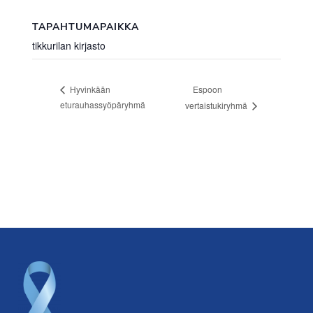
TAPAHTUMAPAIKKA
tikkurilan kirjasto
Espoon
Hyvinkään
eturauhassyöpäryhmä
vertaistukiryhmä
Footer