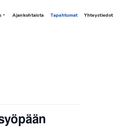
s
Ajankohtaista
Tapahtumat
Yhteystiedot
ssyöpään