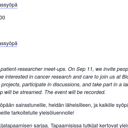
hassyöpä
.00
hassyöpä
patient-researcher meet-ups. On Sep 11, we invite people
 interested in cancer research and care to join us at Bi
rojects, participate in discussions, and take part in a la
up will be streamed. The event will be recorded.
pään sairastuneille, heidän läheisilleen, ja kaikille sy
ille tarkoitetulle yleisöluennolle!
ijatapaamisen sarjaa. Tapaamisissa tutkijat kertovat ylei