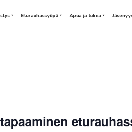
stys
Eturauhassyöpä
Apua ja tukea
Jäsenyy
s
astapaaminen eturauha