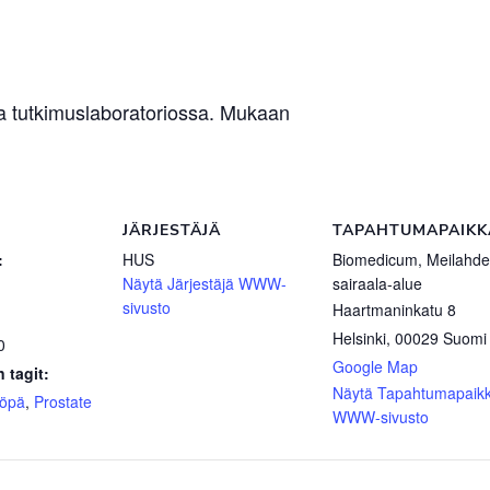
la tutkimuslaboratoriossa. Mukaan
JÄRJESTÄJÄ
TAPAHTUMAPAIKK
:
HUS
Biomedicum, Meilahd
Näytä Järjestäjä WWW-
sairaala-alue
sivusto
Haartmaninkatu 8
Helsinki
,
00029
Suomi
0
Google Map
 tagit:
Näytä Tapahtumapaik
yöpä
,
Prostate
WWW-sivusto