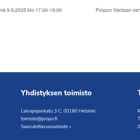
ä 9.9.2025 klo 17.00-19.00
Propon Vantaan ver
Yhdistyksen toimisto
Laivapojankatu 3 C, 00180 Helsinki
K
toimisto@propo.fi
T
Saavutettavuusseloste »