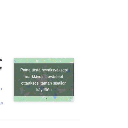
A
en
Paina tästä hyväksyäksesi
markkinointi evästeet
ottaaksesi tämän sisällön
+
käyttöön
ka