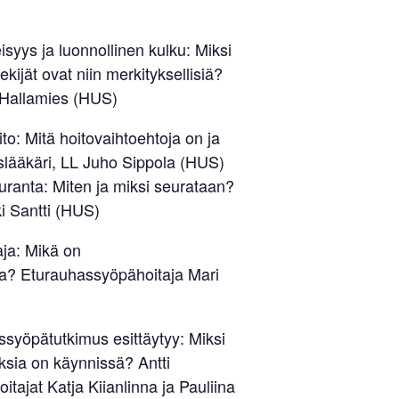
syys ja luonnollinen kulku: Miksi
kijät ovat niin merkityksellisiä?
a Hallamies (HUS)
o: Mitä hoitovaihtoehtoja on ja
islääkäri, LL Juho Sippola (HUS)
ranta: Miten ja miksi seurataan?
ki Santti (HUS)
ja: Mikä on
a? Eturauhassyöpähoitaja Mari
syöpätutkimus esittäytyy: Miksi
uksia on käynnissä? Antti
tajat Katja Kiianlinna ja Pauliina