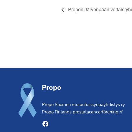
Propon Järvenpään vertaisryhm
Footer
Propo
Propo Suomen eturauhassyöpäyhdistys ry
Propo Finlands prostatacancerförening rf
Facebook