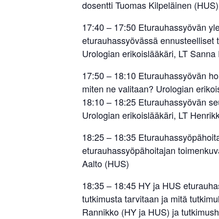
dosentti Tuomas Kilpeläinen (HUS)
17:40 – 17:50 Eturauhassyövän ylei
eturauhassyövässä ennusteelliset te
Urologian erikoislääkäri, LT Sann
17:50 – 18:10 Eturauhassyövän hoit
miten ne valitaan? Urologian eriko
18:10 – 18:25 Eturauhassyövän seu
Urologian erikoislääkäri, LT Henrik
18:25 – 18:35 Eturauhassyöpähoita
eturauhassyöpähoitajan toimenkuv
Aalto (HUS)
18:35 – 18:45 HY ja HUS eturauhas
tutkimusta tarvitaan ja mitä tutkim
Rannikko (HY ja HUS) ja tutkimushoi