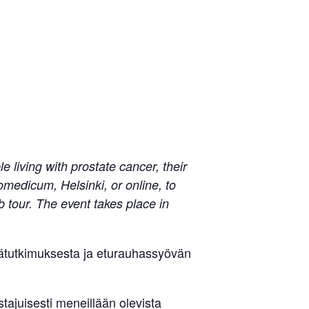
 living with prostate cancer, their
omedicum, Helsinki, or online, to
b tour. The event takes place in
öpätutkimuksesta ja eturauhassyövän
stajuisesti meneillään olevista