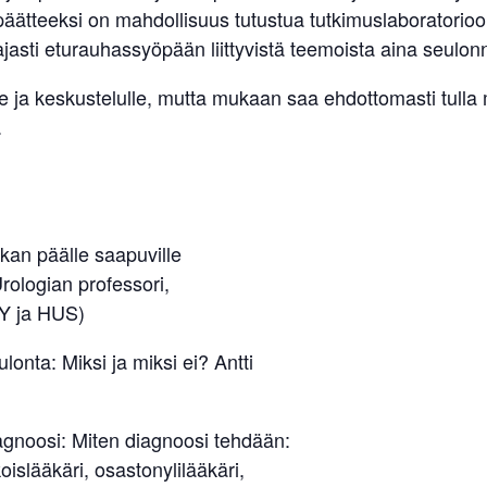
 päätteeksi on mahdollisuus tutustua tutkimuslaboratorioo
asti eturauhassyöpään liittyvistä teemoista aina seulon
 ja keskustelulle, mutta mukaan saa ehdottomasti tulla m
.
ikan päälle saapuville
rologian professori,
HY ja HUS)
onta: Miksi ja miksi ei? Antti
gnoosi: Miten diagnoosi tehdään:
oislääkäri, osastonylilääkäri,