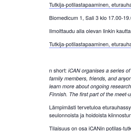
Tutkija-potilastapaaminen, eturau
Biomedicum 1, Sali 3 klo 17.00-19
Ilmoittaudu alla olevan linkin kautta
Tutkija-potilastapaaminen, eturau
n short:
iCAN organises a series of 
family members, friends, and anyone
learn more about ongoing research p
Finnish. The first part of the meet-
Lämpimästi tervetuloa eturauhassyö
seulonnoista ja hoidoista kiinnostune
Tilaisuus on osa iCANin potilas-tutk