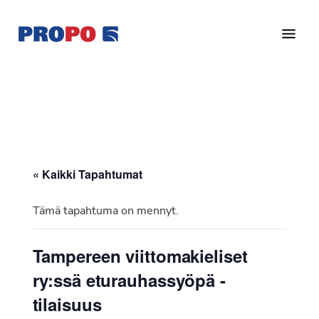
Hyppää
Hyppää
pääsisältöön
alatunnisteeseen
Yhdistys
Propo
on
/
valtakunnallinen
Suomen
potilasjärjestö,
eturauhassyöpäyhdistys
joka
on
Ry
« Kaikki Tapahtumat
perustettu
vuonna
Tämä tapahtuma on mennyt.
1997.
Yhdistys
Tampereen viittomakieliset
on
ry:ssä eturauhassyöpä -
Suomen
Syöpäyhdistyksen
tilaisuus
jäsenjärjestö.