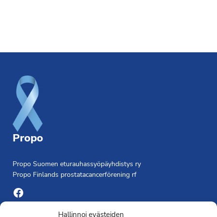
Footer
Propo
Propo Suomen eturauhassyöpäyhdistys ry
Propo Finlands prostatacancerförening rf
Facebook
Yhdistyksen toimisto
Hallinnoi evästeiden