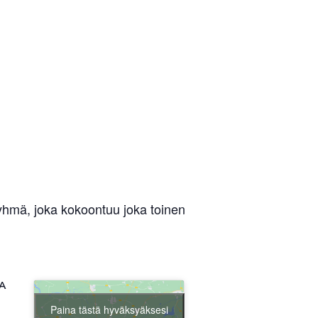
yhmä, joka kokoontuu joka toinen
A
Paina tästä hyväksyäksesi