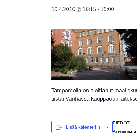
Syöpäyhdistyksen
19.4.2016 @ 16:15
-
19:00
jäsenjärjestö.
Tampereella on aloittanut maalisk
tiistai Vanhassa kauppaoppilaitok
TIEDOT
Lisää kalenteriin
Päivämäärä