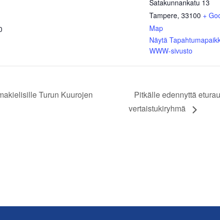
Satakunnankatu 13
Tampere
,
33100
+ Go
Map
0
Näytä Tapahtumapaik
WWW-sivusto
makielisille Turun Kuurojen
Pitkälle edennyttä etur
vertaistukiryhmä