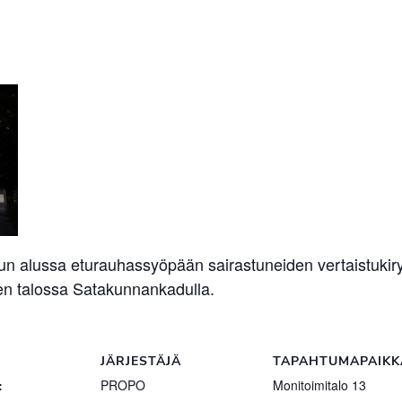
uun alussa eturauhassyöpään sairastuneiden vertaistukir
sen talossa Satakunnankadulla.
JÄRJESTÄJÄ
TAPAHTUMAPAIKK
:
PROPO
Monitoimitalo 13