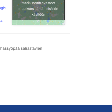
markkinointi evästeet
ogle
ottaaksesi tämän sisällön
Liity jäseneksi
käyttöön
ka
auhassyöpää sairastavien