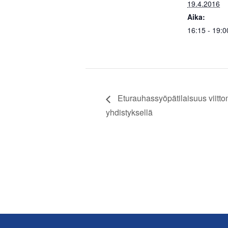
19.4.2016
Aika:
16:15 - 19:0
Eturauhassyöpätilaisuus viitto
yhdistyksellä
Footer