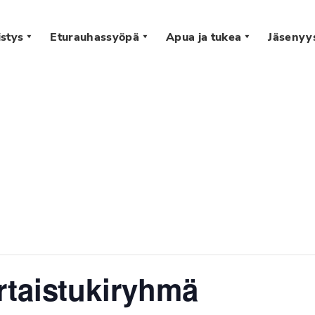
stys
Eturauhassyöpä
Apua ja tukea
Jäsenyy
s
rtaistukiryhmä