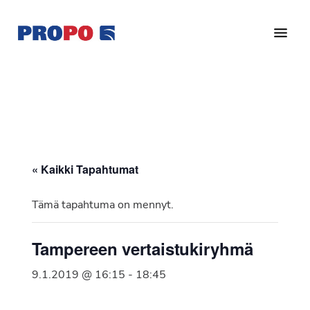
Hyppää
Hyppää
pääsisältöön
alatunnisteeseen
Yhdistys
Propo
on
/
valtakunnallinen
Suomen
potilasjärjestö,
eturauhassyöpäyhdistys
joka
on
Ry
« Kaikki Tapahtumat
perustettu
vuonna
Tämä tapahtuma on mennyt.
1997.
Yhdistys
Tampereen vertaistukiryhmä
on
Suomen
9.1.2019 @ 16:15
-
18:45
Syöpäyhdistyksen
jäsenjärjestö.