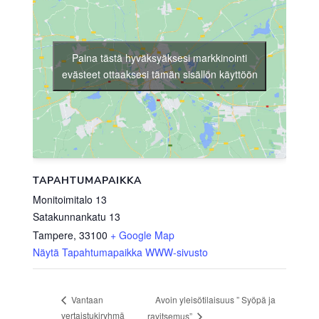
Paina tästä hyväksyäksesi markkinointi
evästeet ottaaksesi tämän sisällön käyttöön
TAPAHTUMAPAIKKA
Monitoimitalo 13
Satakunnankatu 13
Tampere
,
33100
+ Google Map
Näytä Tapahtumapaikka WWW-sivusto
Avoin yleisötilaisuus ” Syöpä ja
Vantaan
vertaistukiryhmä
ravitsemus”