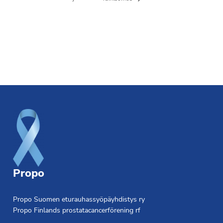
Footer
Propo
Propo Suomen eturauhassyöpäyhdistys ry
Propo Finlands prostatacancerförening rf