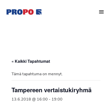
Hyppää
Hyppää
pääsisältöön
alatunnisteeseen
Yhdistys
Propo
on
/
valtakunnallinen
Suomen
potilasjärjestö,
eturauhassyöpäyhdistys
joka
on
Ry
« Kaikki Tapahtumat
perustettu
vuonna
Tämä tapahtuma on mennyt.
1997.
Yhdistys
Tampereen vertaistukiryhmä
on
Suomen
13.6.2018 @ 16:00
-
19:00
Syöpäyhdistyksen
jäsenjärjestö.