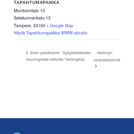
TAPAHTUMAPAIKKA
Monitoimitalo 13
Satakunnankatu 13
Tampere
,
33100
+ Google Map
Näytä Tapahtumapaikka WWW-sivusto
Helsingin
Avoin yleisöluento ” Syöpälääkkeiden
neurologisista haitoista ”Helsingissä
vertaistukiryhmä
Footer