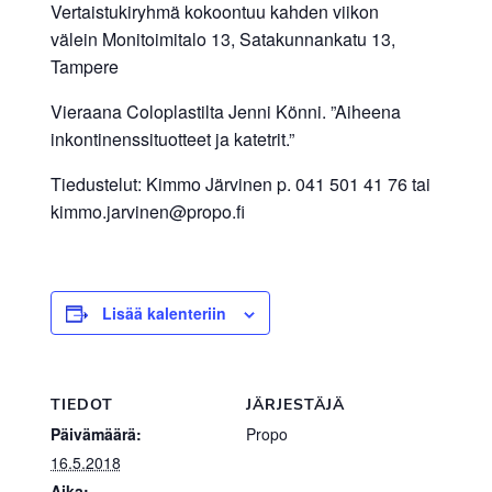
Vertaistukiryhmä kokoontuu kahden viikon
välein Monitoimitalo 13, Satakunnankatu 13,
Tampere
Vieraana Coloplastilta Jenni Könni. ”Aiheena
inkontinenssituotteet ja katetrit.”
Tiedustelut: Kimmo Järvinen p. 041 501 41 76 tai
kimmo.jarvinen@propo.fi
Lisää kalenteriin
TIEDOT
JÄRJESTÄJÄ
Päivämäärä:
Propo
16.5.2018
Aika: