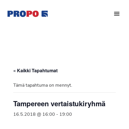
Hyppää
Hyppää
pääsisältöön
alatunnisteeseen
Yhdistys
Propo
on
/
valtakunnallinen
Suomen
potilasjärjestö,
eturauhassyöpäyhdistys
joka
on
Ry
« Kaikki Tapahtumat
perustettu
vuonna
Tämä tapahtuma on mennyt.
1997.
Yhdistys
Tampereen vertaistukiryhmä
on
Suomen
16.5.2018 @ 16:00
-
19:00
Syöpäyhdistyksen
jäsenjärjestö.