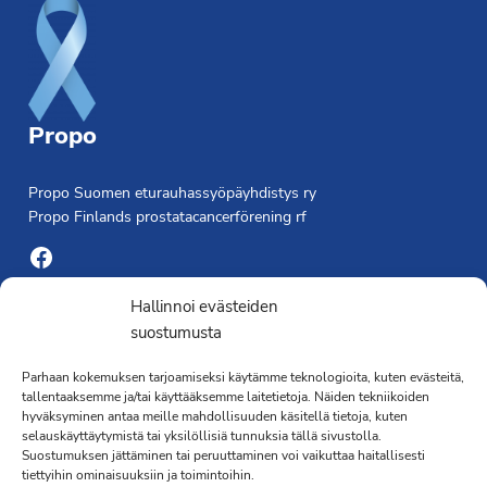
Propo
Propo Suomen eturauhassyöpäyhdistys ry
Propo Finlands prostatacancerförening rf
Facebook
Yhdistyksen toimisto
Hallinnoi evästeiden
suostumusta
Laivapojankatu 3 C, 00180 Helsinki
Parhaan kokemuksen tarjoamiseksi käytämme teknologioita, kuten evästeitä,
toimisto@propo.fi
tallentaaksemme ja/tai käyttääksemme laitetietoja. Näiden tekniikoiden
Saavutettavuusseloste »
hyväksyminen antaa meille mahdollisuuden käsitellä tietoja, kuten
Toiminnanjohtaja
selauskäyttäytymistä tai yksilöllisiä tunnuksia tällä sivustolla.
Suostumuksen jättäminen tai peruuttaminen voi vaikuttaa haitallisesti
tiettyihin ominaisuuksiin ja toimintoihin.