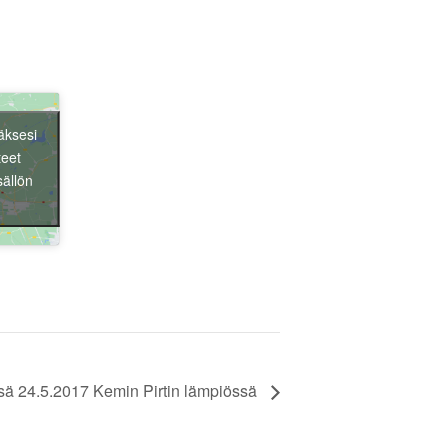
äksesi
Liity jäseneksi
teet
sällön
sä 24.5.2017 Kemin Pirtin lämpiössä