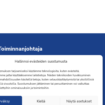
Toiminnanjohtaja
Hallinnoi evästeiden suostumusta
immo Järvinen
erveydenhoitaja
muksen tarjoamiseksi käytämme teknologioita, kuten evästeitä,
041 501 4176
mme ja/tai käyttääksemme laitetietoja. Näiden tekniikoiden hyväksyminen
mahdollisuuden käsitellä tietoja, kuten selauskäyttäytymistä tai yksilöllisiä
llä sivustolla. Suostumuksen jättäminen tai peruuttaminen voi vaikuttaa
 tiettyihin ominaisuuksiin ja toimintoihin.
yväksy
Kiellä
Näytä asetukset