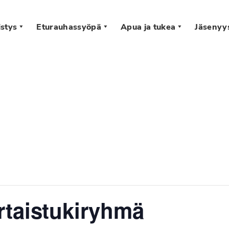
stys
Eturauhassyöpä
Apua ja tukea
Jäsenyy
s
rtaistukiryhmä