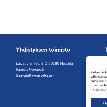
Yhdistyksen toimisto
Laivapojankatu 3 C, 00180 Helsinki
K
toimisto@propo.fi
T
Parhaan koke
Saavutettavuusseloste »
tallentaakse
antaa meille 
tunnuksia tä
haitallisesti
H