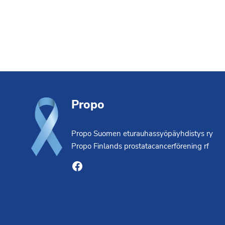
Footer
Propo
Propo Suomen eturauhassyöpäyhdistys ry
Propo Finlands prostatacancerförening rf
Facebook