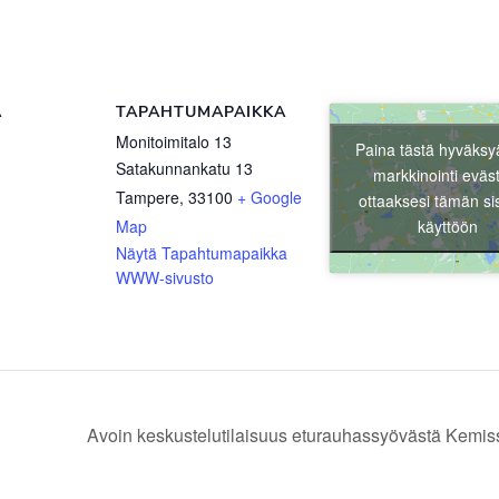
Ä
TAPAHTUMAPAIKKA
Monitoimitalo 13
Paina tästä hyväksy
Satakunnankatu 13
markkinointi eväs
Tampere
,
33100
+ Google
ottaaksesi tämän si
käyttöön
Map
Näytä Tapahtumapaikka
WWW-sivusto
Avoin keskustelutilaisuus eturauhassyövästä Kemis