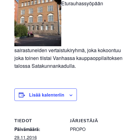
Eturauhassyöpään
sairastuneiden vertaistukiryhmä, joka kokoontuu
joka toinen tiistai Vanhassa kauppaoppilaitoksen
talossa Satakunnankadulla.
Lisää kalenteriin
TIEDOT
JÄRJESTÄJÄ
Päivämäärä:
PROPO
29.11.2016