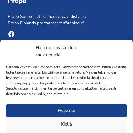
Propo
Propo Suomen eturauhassyöpäyhdistys ry
Propo Finlands prostatacancerförening rf
Facebook
Yhdistyksen toimisto
Hallinnoi evästeiden
suostumusta
Laivapojankatu 3 C, 00180 Helsinki
Parhaan kokemuksen tarjoamiseksi käytämme teknologioita, kuten evästeitä,
toimisto@propo.fi
tallentaaksemme ja/tai käyttääksemme laitetietoja. Näiden tekniikoiden
Saavutettavuusseloste »
hyväksyminen antaa meille mahdollisuuden käsitellä tietoja, kuten
Toiminnanjohtaja
selauskäyttäytymistä tai yksilöllisiä tunnuksia tällä sivustolla.
Suostumuksen jättäminen tai peruuttaminen voi vaikuttaa haitallisesti
tiettyihin ominaisuuksiin ja toimintoihin.
Kimmo Järvinen
Terveydenhoitaja
Hyväksy
041 501 4176
Kiellä