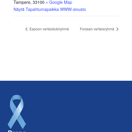
Tampere
,
33100
+ Google Map
Näytä Tapahtumapaikka WWW-sivusto
Espoon vertaistukiryhmä
Forssan vertaisryhmä
Footer