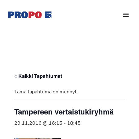
Hyppää
Hyppää
pääsisältöön
alatunnisteeseen
Yhdistys
Propo
on
/
valtakunnallinen
Suomen
potilasjärjestö,
eturauhassyöpäyhdistys
joka
on
Ry
« Kaikki Tapahtumat
perustettu
vuonna
Tämä tapahtuma on mennyt.
1997.
Yhdistys
Tampereen vertaistukiryhmä
on
Suomen
29.11.2016 @ 16:15
-
18:45
Syöpäyhdistyksen
jäsenjärjestö.