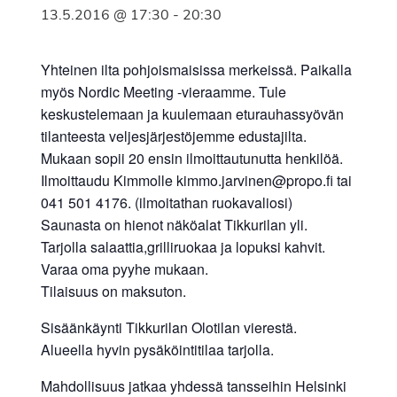
13.5.2016 @ 17:30
-
20:30
Yhteinen ilta pohjoismaisissa merkeissä. Paikalla
myös Nordic Meeting -vieraamme. Tule
keskustelemaan ja kuulemaan eturauhassyövän
tilanteesta veljesjärjestöjemme edustajilta.
Mukaan sopii 20 ensin ilmoittautunutta henkilöä.
Ilmoittaudu Kimmolle kimmo.jarvinen@propo.fi tai
041 501 4176. (ilmoitathan ruokavaliosi)
Saunasta on hienot näköalat Tikkurilan yli.
Tarjolla salaattia,grilliruokaa ja lopuksi kahvit.
Varaa oma pyyhe mukaan.
Tilaisuus on maksuton.
Sisäänkäynti Tikkurilan Olotilan vierestä.
Alueella hyvin pysäköintitilaa tarjolla.
Mahdollisuus jatkaa yhdessä tansseihin Helsinki