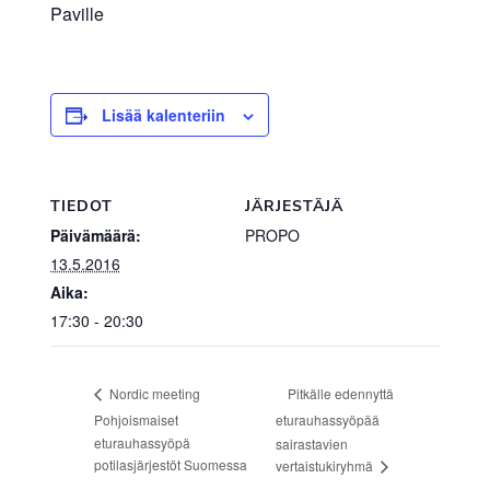
Paville
Lisää kalenteriin
TIEDOT
JÄRJESTÄJÄ
Päivämäärä:
PROPO
13.5.2016
Aika:
17:30 - 20:30
Pitkälle edennyttä
Nordic meeting
Pohjoismaiset
eturauhassyöpää
eturauhassyöpä
sairastavien
potilasjärjestöt Suomessa
vertaistukiryhmä