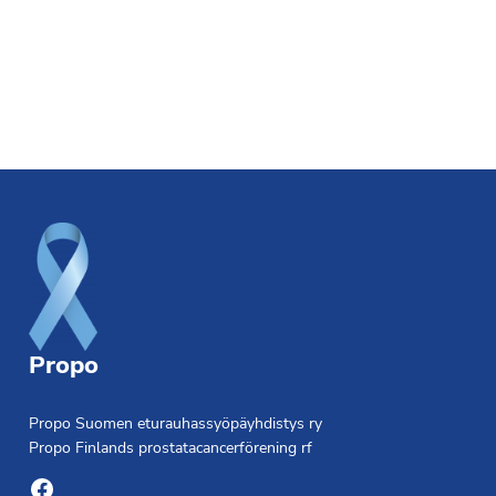
Footer
Propo
Propo Suomen eturauhassyöpäyhdistys ry
Propo Finlands prostatacancerförening rf
Facebook