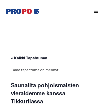
Hyppää
Hyppää
pääsisältöön
alatunnisteeseen
Yhdistys
Propo
on
/
valtakunnallinen
Suomen
potilasjärjestö,
eturauhassyöpäyhdistys
joka
on
Ry
« Kaikki Tapahtumat
perustettu
vuonna
Tämä tapahtuma on mennyt.
1997.
Yhdistys
Saunailta pohjoismaisten
on
vieraidemme kanssa
Suomen
Syöpäyhdistyksen
Tikkurilassa
jäsenjärjestö.