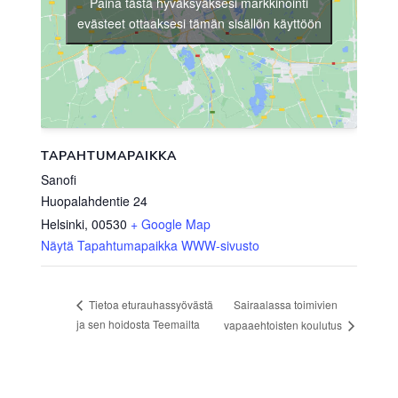
Paina tästä hyväksyäksesi markkinointi
evästeet ottaaksesi tämän sisällön käyttöön
TAPAHTUMAPAIKKA
Sanofi
Huopalahdentie 24
Helsinki
,
00530
+ Google Map
Näytä Tapahtumapaikka WWW-sivusto
Sairaalassa toimivien
Tietoa eturauhassyövästä
ja sen hoidosta Teemailta
vapaaehtoisten koulutus