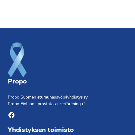
Footer
Propo
Propo Suomen eturauhassyöpäyhdistys ry
Propo Finlands prostatacancerförening rf
Facebook
Yhdistyksen toimisto