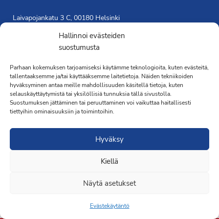
Laivapojankatu 3 C, 00180 Helsinki
toimisto@propo.fi
Hallinnoi evästeiden
Saavutettavuusseloste »
suostumusta
Toiminnanjohtaja
Parhaan kokemuksen tarjoamiseksi käytämme teknologioita, kuten evästeitä,
Kimmo Järvinen
tallentaaksemme ja/tai käyttääksemme laitetietoja. Näiden tekniikoiden
hyväksyminen antaa meille mahdollisuuden käsitellä tietoja, kuten
Terveydenhoitaja
selauskäyttäytymistä tai yksilöllisiä tunnuksia tällä sivustolla.
041 501 4176
Suostumuksen jättäminen tai peruuttaminen voi vaikuttaa haitallisesti
tiettyihin ominaisuuksiin ja toimintoihin.
Hyväksy
Kiellä
·Toteutus ja ylläpito
MMD Networks
·
Näytä asetukset
Evästekäytäntö
Liity jäseneksi