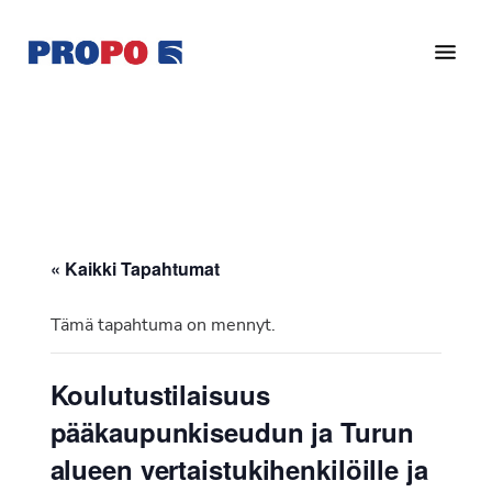
Hyppää
Hyppää
pääsisältöön
alatunnisteeseen
Yhdistys
Propo
on
/
valtakunnallinen
Suomen
potilasjärjestö,
eturauhassyöpäyhdistys
joka
on
Ry
« Kaikki Tapahtumat
perustettu
vuonna
Tämä tapahtuma on mennyt.
1997.
Yhdistys
Koulutustilaisuus
on
pääkaupunkiseudun ja Turun
Suomen
Syöpäyhdistyksen
alueen vertaistukihenkilöille ja
jäsenjärjestö.